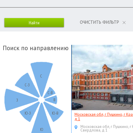
ОЧИСТИТЬ ФИЛЬТР
Поиск по направлению
С
С-З
С-В
В
З
Ю-З
Ю-В
Московская обл, г Пушкино, г Кр
д 1
Московская обл, г Пушкино, г
Ю
Свердлова, д 1