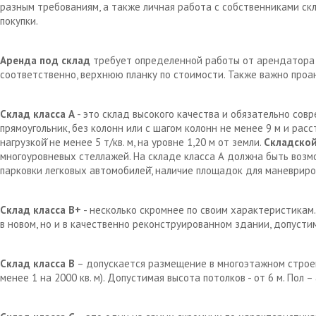
разным требованиям, а также личная работа с собственниками с
покупки.
Аренда под склад
требует определенной работы от арендатора д
соответственно, верхнюю планку по стоимости. Также важно проа
Склад класса А
- это склад высокого качества и обязательно сов
прямоугольник, без колонн или с шагом колонн не менее 9 м и рас
нагрузкой̆ не менее 5 т/кв. м, на уровне 1,20 м от земли.
Складской
многоуровневых стеллажей. На складе класса А должна быть возм
парковки легковых автомобилей̆, наличие площадок для маневрир
Склад класса В+
- несколько скромнее по своим характеристикам.
в новом, но и в качественно реконструированном здании, допустим
Склад класса В
– допускается размещение в многоэтажном строен
менее 1 на 2000 кв. м). Допустимая высота потолков - от 6 м. Пол 