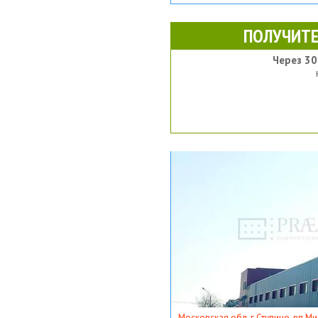
ПОЛУЧИТЕ
Через 30
Московская обл, г Ступино, рп Ми