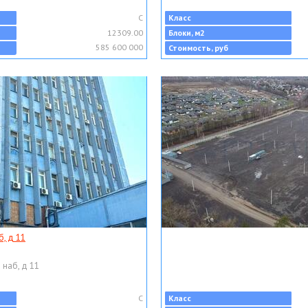
C
Класс
12309.00
Блоки, м2
585 600 000
Стоимость, руб
, д 11
 наб, д 11
C
Класс