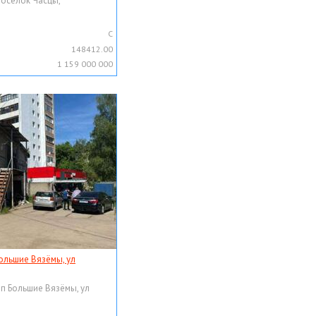
поселок Часцы,
C
148412.00
1 159 000 000
ольшие Вязёмы, ул
рп Большие Вязёмы, ул