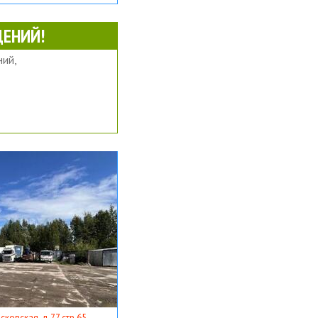
ЕНИЙ!
ий,
ковская, д 77 стр 65