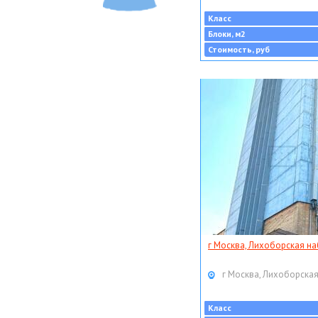
Класс
Блоки, м2
Стоимость, руб
г Москва, Лихоборская наб
г Москва, Лихоборская
Класс