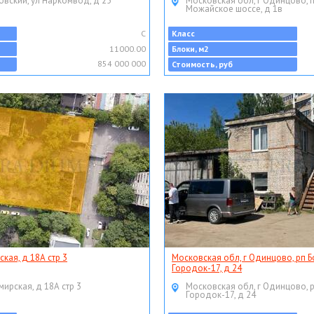
овский, ул Наркомвод, д 25
Московская обл, г Одинцово, 
Можайское шоссе, д 1в
C
Класс
11000.00
Блоки, м2
854 000 000
Стоимость, руб
ская, д 18А стр 3
Московская обл, г Одинцово, рп Б
Городок-17, д 24
мирская, д 18А стр 3
Московская обл, г Одинцово, 
Городок-17, д 24