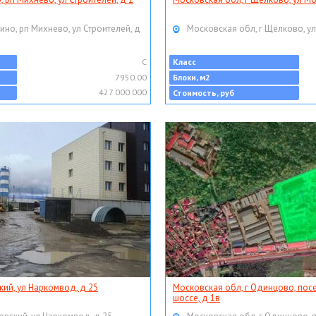
ино, рп Михнево, ул Строителей, д
Московская обл, г Щёлково, ул
C
Класс
7950.00
Блоки, м2
427 000 000
Стоимость, руб
кий, ул Наркомвод, д 25
Московская обл, г Одинцово, пос
шоссе, д 1в