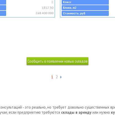
C
Класс
1812.30
Блоки, м2
268 400 000
Стоимость, руб
1
2
консультаций - это реально, но требует довольно существенных в
лучае, если предприятию требуются
склады в аренду
или нужно
ку