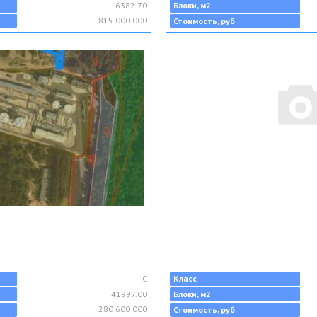
6382.70
Блоки, м2
815 000 000
Стоимость, руб
C
Класс
41997.00
Блоки, м2
280 600 000
Стоимость, руб