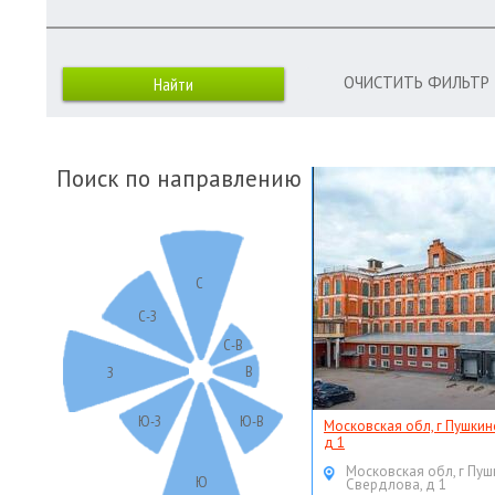
ОЧИСТИТЬ ФИЛЬТР
Поиск по направлению
С
С-З
С-В
В
З
Ю-З
Ю-В
Московская обл, г Пушкин
д 1
Московская обл, г Пуш
Ю
Свердлова, д 1