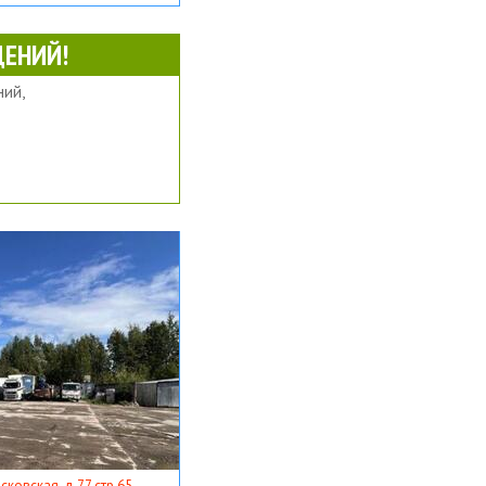
ЕНИЙ!
ий,
ковская, д 77 стр 65