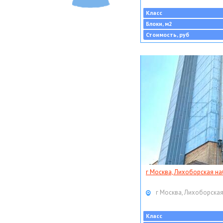
Класс
Блоки, м2
Стоимость, руб
г Москва, Лихоборская наб
г Москва, Лихоборская
Класс