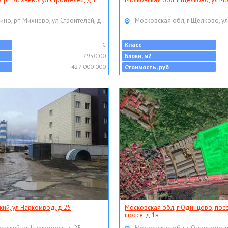
ино, рп Михнево, ул Строителей, д
Московская обл, г Щёлково, ул
C
Класс
7950.00
Блоки, м2
427 000 000
Стоимость, руб
кий, ул Наркомвод, д 25
Московская обл, г Одинцово, пос
шоссе, д 1в