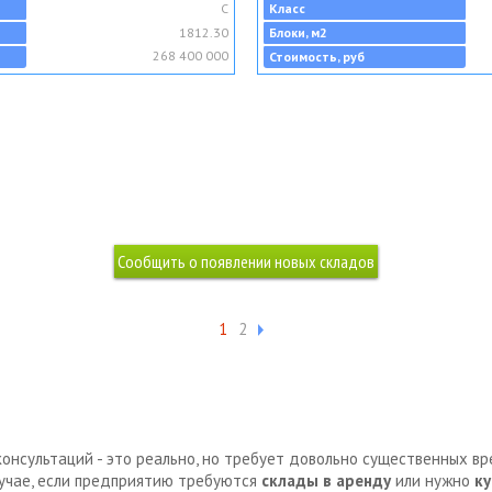
C
Класс
1812.30
Блоки, м2
268 400 000
Стоимость, руб
1
2
консультаций - это реально, но требует довольно существенных в
лучае, если предприятию требуются
склады в аренду
или нужно
ку