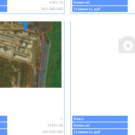
6382.70
Блоки, м2
815 000 000
Стоимость, руб
C
Класс
41997.00
Блоки, м2
280 600 000
Стоимость, руб