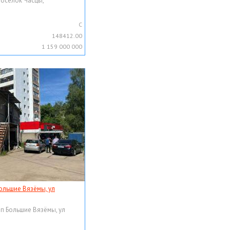
поселок Часцы,
C
148412.00
1 159 000 000
ольшие Вязёмы, ул
рп Большие Вязёмы, ул