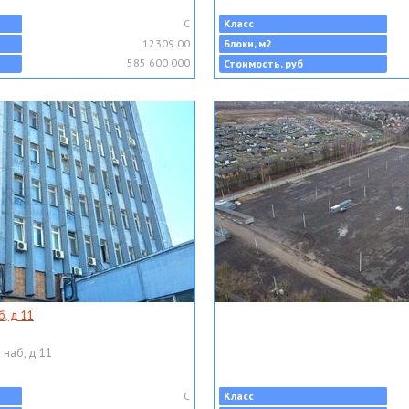
C
Класс
12309.00
Блоки, м2
585 600 000
Стоимость, руб
, д 11
 наб, д 11
C
Класс