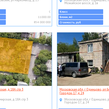
овский, ул Наркомвод, д 25
Московская обл, г Одинцово, 
Можайское шоссе, д 1в
C
Класс
11000.00
Блоки, м2
854 000 000
Стоимость, руб
ская, д 18А стр 3
Московская обл, г Одинцово, рп Б
Городок-17, д 24
мирская, д 18А стр 3
Московская обл, г Одинцово, 
Городок-17, д 24