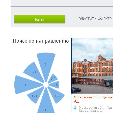
ОЧИСТИТЬ ФИЛЬТР
Поиск по направлению
С
С-З
С-В
В
З
Ю-З
Ю-В
Московская обл, г Пушкин
д 1
Московская обл, г Пуш
Ю
Свердлова, д 1