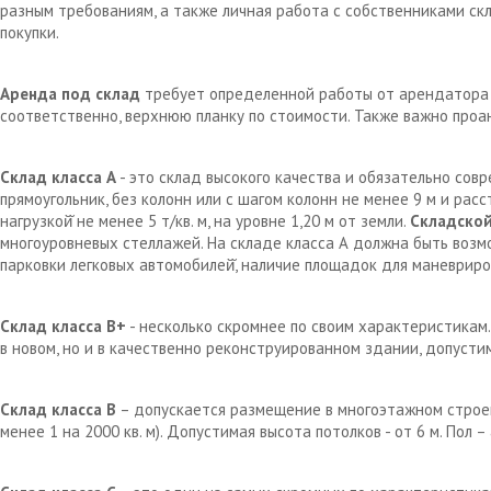
разным требованиям, а также личная работа с собственниками с
покупки.
Аренда под склад
требует определенной работы от арендатора д
соответственно, верхнюю планку по стоимости. Также важно проа
Склад класса А
- это склад высокого качества и обязательно сов
прямоугольник, без колонн или с шагом колонн не менее 9 м и рас
нагрузкой̆ не менее 5 т/кв. м, на уровне 1,20 м от земли.
Складской
многоуровневых стеллажей. На складе класса А должна быть возм
парковки легковых автомобилей̆, наличие площадок для маневрир
Склад класса В+
- несколько скромнее по своим характеристикам.
в новом, но и в качественно реконструированном здании, допустим
Склад класса В
– допускается размещение в многоэтажном строен
менее 1 на 2000 кв. м). Допустимая высота потолков - от 6 м. Пол 