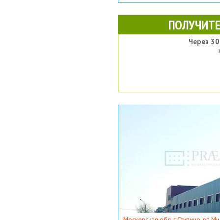
ПОЛУЧИТЕ
Через 30
Московская обл, г Ступино, рп Ми