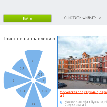
ОЧИСТИТЬ ФИЛЬТР
Поиск по направлению
С
С-З
С-В
В
З
Ю-З
Ю-В
Московская обл, г Пушкино, г Кр
д 1
Московская обл, г Пушкино, г
Ю
Свердлова, д 1