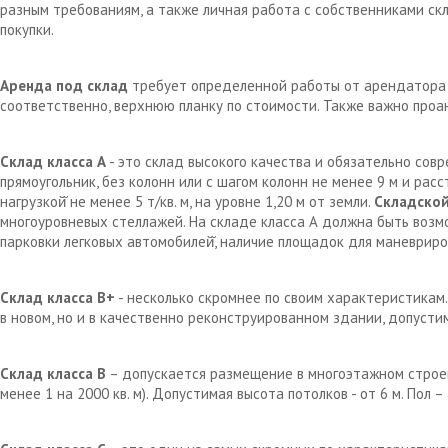
разным требованиям, а также личная работа с собственниками с
покупки.
Аренда под склад
требует определенной работы от арендатора д
соответственно, верхнюю планку по стоимости. Также важно проа
Склад класса А
- это склад высокого качества и обязательно сов
прямоугольник, без колонн или с шагом колонн не менее 9 м и рас
нагрузкой̆ не менее 5 т/кв. м, на уровне 1,20 м от земли.
Складской
многоуровневых стеллажей. На складе класса А должна быть возм
парковки легковых автомобилей̆, наличие площадок для маневрир
Склад класса В+
- несколько скромнее по своим характеристикам.
в новом, но и в качественно реконструированном здании, допустим
Склад класса В
– допускается размещение в многоэтажном строен
менее 1 на 2000 кв. м). Допустимая высота потолков - от 6 м. Пол 