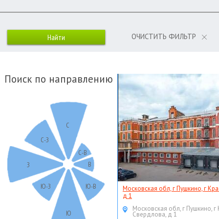
ОЧИСТИТЬ ФИЛЬТР
Поиск по направлению
С
С-З
С-В
В
З
Ю-З
Ю-В
Московская обл, г Пушкино, г Кр
д 1
Московская обл, г Пушкино, г
Ю
Свердлова, д 1