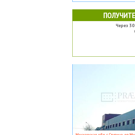
ПОЛУЧИТЕ
Через 30
Московская обл, г Ступино, рп Ми