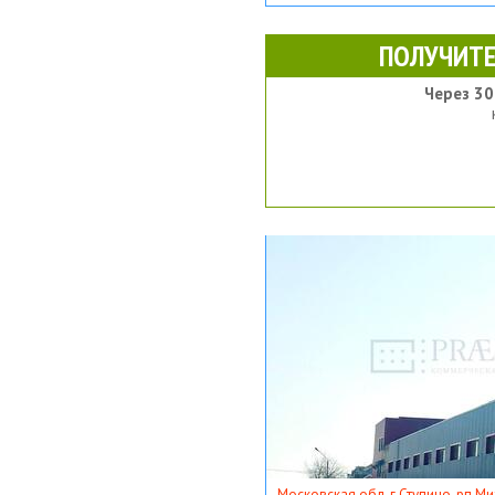
ПОЛУЧИТЕ
Через 30
Московская обл, г Ступино, рп Ми