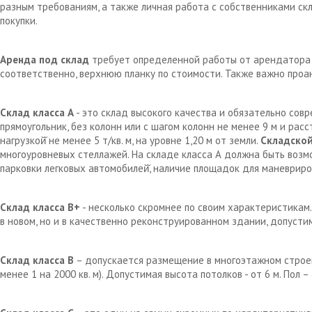
разным требованиям, а также личная работа с собственниками с
покупки.
Аренда под склад
требует определенной работы от арендатора д
соответственно, верхнюю планку по стоимости. Также важно проа
Склад класса А
- это склад высокого качества и обязательно сов
прямоугольник, без колонн или с шагом колонн не менее 9 м и рас
нагрузкой̆ не менее 5 т/кв. м, на уровне 1,20 м от земли.
Складской
многоуровневых стеллажей. На складе класса А должна быть возм
парковки легковых автомобилей̆, наличие площадок для маневрир
Склад класса В+
- несколько скромнее по своим характеристикам.
в новом, но и в качественно реконструированном здании, допустим
Склад класса В
– допускается размещение в многоэтажном строен
менее 1 на 2000 кв. м). Допустимая высота потолков - от 6 м. Пол 