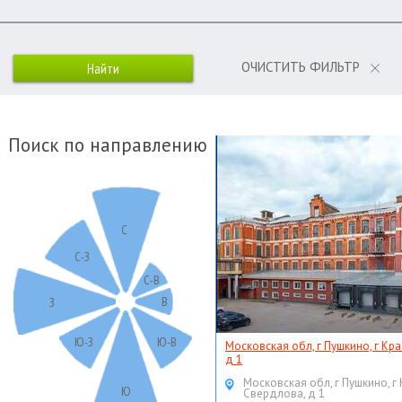
ОЧИСТИТЬ ФИЛЬТР
Поиск по направлению
С
С-З
С-В
В
З
Ю-З
Ю-В
Московская обл, г Пушкино, г Кр
д 1
Московская обл, г Пушкино, г
Ю
Свердлова, д 1