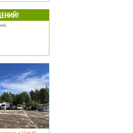
ЕНИЙ!
ий,
ковская, д 77 стр 65