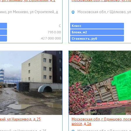
ино, рп Михнево, ул Строителей, д
Московская обл, г Щёлково, ул
C
Класс
7950.00
Блоки, м2
427 000 000
Стоимость, руб
кий, ул Наркомвод, д 25
Московская обл, г Одинцово, пос
шоссе, д 1в