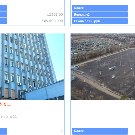
C
Класс
12309.00
Блоки, м2
585 600 000
Стоимость, руб
, д 11
 наб, д 11
C
Класс