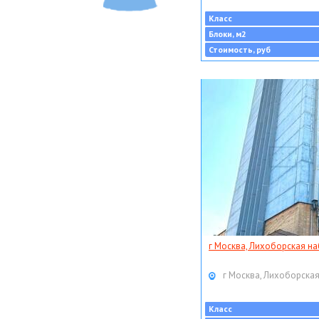
Класс
Блоки, м2
Стоимость, руб
г Москва, Лихоборская наб
г Москва, Лихоборская
Класс