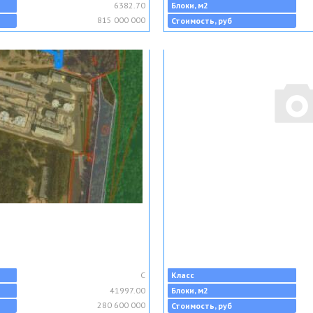
6382.70
Блоки, м2
815 000 000
Стоимость, руб
C
Класс
41997.00
Блоки, м2
280 600 000
Стоимость, руб