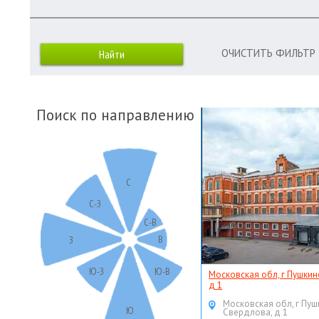
ОЧИСТИТЬ ФИЛЬТР
Поиск по направлению
С
С-З
С-В
В
З
Ю-З
Ю-В
Московская обл, г Пушкин
д 1
Московская обл, г Пуш
Ю
Свердлова, д 1