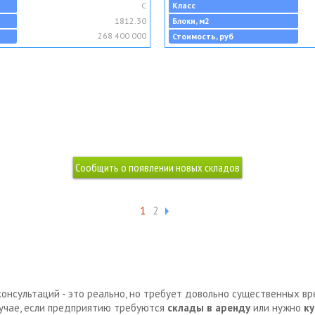
C
Класс
1812.30
Блоки, м2
268 400 000
Стоимость, руб
1
2
консультаций - это реально, но требует довольно существенных в
лучае, если предприятию требуются
склады в аренду
или нужно
ку