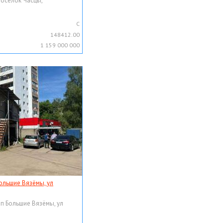
поселок Часцы,
C
148412.00
1 159 000 000
ольшие Вязёмы, ул
рп Большие Вязёмы, ул