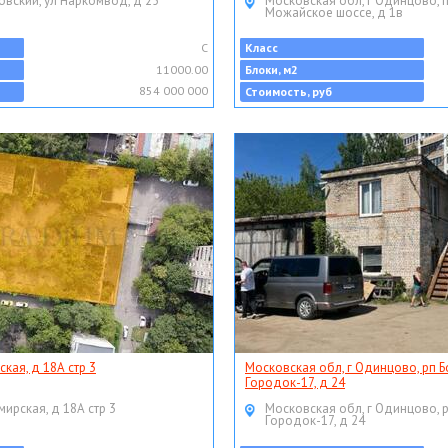
овский, ул Наркомвод, д 25
Московская обл, г Одинцово, 
Можайское шоссе, д 1в
C
Класс
11000.00
Блоки, м2
854 000 000
Стоимость, руб
ская, д 18А стр 3
Московская обл, г Одинцово, рп Б
Городок-17, д 24
мирская, д 18А стр 3
Московская обл, г Одинцово, 
Городок-17, д 24