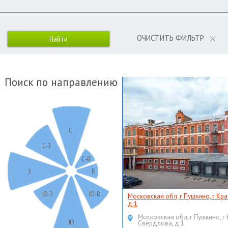
ОЧИСТИТЬ ФИЛЬТР
Поиск по направлению
С
С-З
С-В
В
З
Ю-З
Ю-В
Московская обл, г Пушкино, г Кр
д 1
Московская обл, г Пушкино, г
Ю
Свердлова, д 1