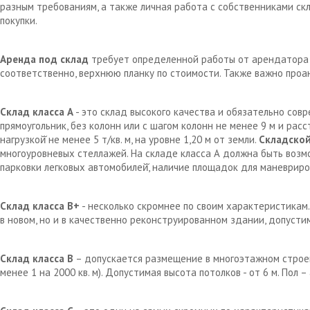
разным требованиям, а также личная работа с собственниками с
покупки.
Аренда под склад
требует определенной работы от арендатора д
соответственно, верхнюю планку по стоимости. Также важно проа
Склад класса А
- это склад высокого качества и обязательно сов
прямоугольник, без колонн или с шагом колонн не менее 9 м и рас
нагрузкой̆ не менее 5 т/кв. м, на уровне 1,20 м от земли.
Складской
многоуровневых стеллажей. На складе класса А должна быть возм
парковки легковых автомобилей̆, наличие площадок для маневрир
Склад класса В+
- несколько скромнее по своим характеристикам.
в новом, но и в качественно реконструированном здании, допустим
Склад класса В
– допускается размещение в многоэтажном строен
менее 1 на 2000 кв. м). Допустимая высота потолков - от 6 м. Пол 