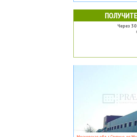
ПОЛУЧИТЕ
Через 30
Московская обл, г Ступино, рп Ми