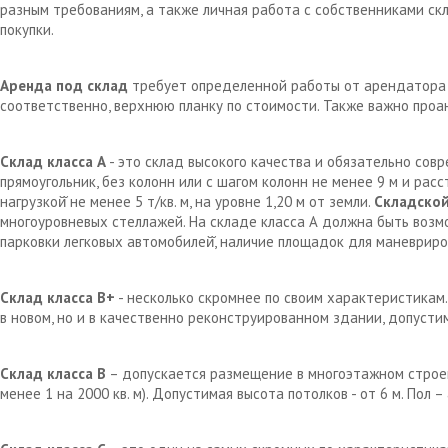
разным требованиям, а также личная работа с собственниками с
покупки.
Аренда под склад
требует определенной работы от арендатора д
соответственно, верхнюю планку по стоимости. Также важно проа
Склад класса А
- это склад высокого качества и обязательно сов
прямоугольник, без колонн или с шагом колонн не менее 9 м и рас
нагрузкой̆ не менее 5 т/кв. м, на уровне 1,20 м от земли.
Складской
многоуровневых стеллажей. На складе класса А должна быть возм
парковки легковых автомобилей̆, наличие площадок для маневрир
Склад класса В+
- несколько скромнее по своим характеристикам.
в новом, но и в качественно реконструированном здании, допустим
Склад класса В
– допускается размещение в многоэтажном строен
менее 1 на 2000 кв. м). Допустимая высота потолков - от 6 м. Пол 