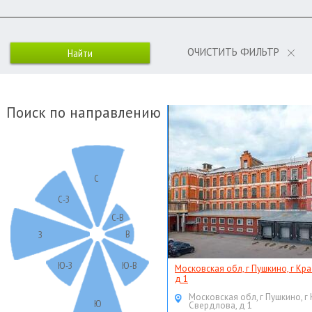
ОЧИСТИТЬ ФИЛЬТР
Поиск по направлению
С
С-З
С-В
В
З
Ю-З
Ю-В
Московская обл, г Пушкино, г Кр
д 1
Московская обл, г Пушкино, г
Ю
Свердлова, д 1