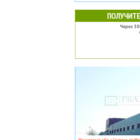
ПОЛУЧИТЕ
Через 30
Московская обл, г Ступино, рп Ми