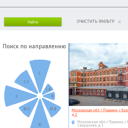
ОЧИСТИТЬ ФИЛЬТР
Поиск по направлению
С
С-З
С-В
В
З
Ю-З
Ю-В
Московская обл, г Пушкино, г Кр
д 1
Московская обл, г Пушкино, г
Ю
Свердлова, д 1