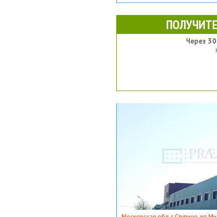
ПОЛУЧИТЕ
Через 30
Московская обл, г Ступино, рп Ми