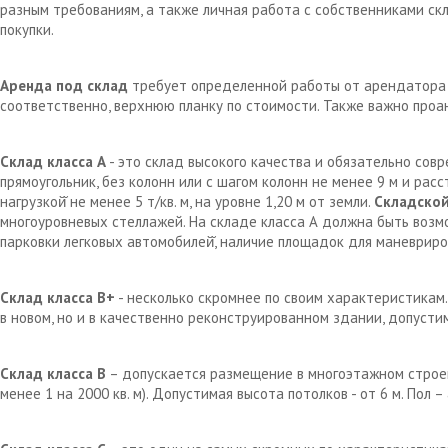
разным требованиям, а также личная работа с собственниками с
покупки.
Аренда под склад
требует определенной работы от арендатора д
соответственно, верхнюю планку по стоимости. Также важно проа
Склад класса А
- это склад высокого качества и обязательно сов
прямоугольник, без колонн или с шагом колонн не менее 9 м и рас
нагрузкой̆ не менее 5 т/кв. м, на уровне 1,20 м от земли.
Складской
многоуровневых стеллажей. На складе класса А должна быть возм
парковки легковых автомобилей̆, наличие площадок для маневрир
Склад класса В+
- несколько скромнее по своим характеристикам.
в новом, но и в качественно реконструированном здании, допустим
Склад класса В
– допускается размещение в многоэтажном строен
менее 1 на 2000 кв. м). Допустимая высота потолков - от 6 м. Пол 