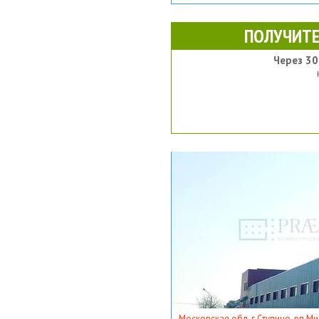
ПОЛУЧИТЕ
Через 30
Московская обл, г Ступино, рп Ми