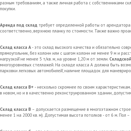
разным требованиям, а также личная работа с собственниками с
покупки.
Аренда под склад
требует определенной работы от арендатора д
соответственно, верхнюю планку по стоимости. Также важно проа
Склад класса А
- это склад высокого качества и обязательно сов
прямоугольник, без колонн или с шагом колонн не менее 9 м и рас
нагрузкой̆ не менее 5 т/кв. м, на уровне 1,20 м от земли.
Складской
многоуровневых стеллажей. На складе класса А должна быть возм
парковки легковых автомобилей̆, наличие площадок для маневрир
Склад класса В+
- несколько скромнее по своим характеристикам.
в новом, но и в качественно реконструированном здании, допустим
Склад класса В
– допускается размещение в многоэтажном строен
менее 1 на 2000 кв. м). Допустимая высота потолков - от 6 м. Пол 