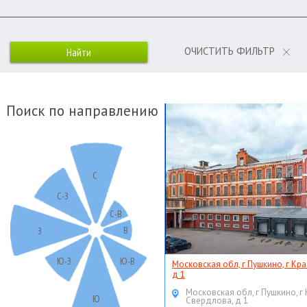
ОЧИСТИТЬ ФИЛЬТР
Поиск по направлению
С
С-З
С-В
В
З
Ю-З
Ю-В
Московская обл, г Пушкино, г Кр
д 1
Московская обл, г Пушкино, г
Ю
Свердлова, д 1