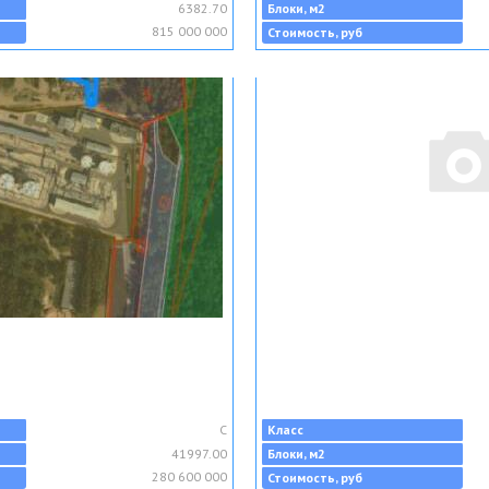
6382.70
Блоки, м2
815 000 000
Стоимость, руб
C
Класс
41997.00
Блоки, м2
280 600 000
Стоимость, руб