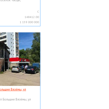
поселок Часцы,
C
148412.00
1 159 000 000
ольшие Вязёмы, ул
рп Большие Вязёмы, ул