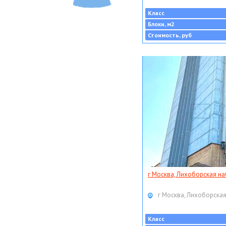
Класс
Блоки, м2
Стоимость, руб
г Москва, Лихоборская наб
г Москва, Лихоборская
Класс