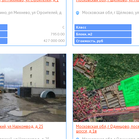
ино, рп Михнево, ул Строителей, д
Московская обл, г Щёлково, ул
C
Класс
7950.00
Блоки, м2
427 000 000
Стоимость, руб
кий, ул Наркомвод, д 25
Московская обл, г Одинцово, пос
шоссе, д 1в