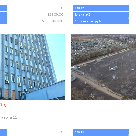
C
Класс
12309.00
Блоки, м2
585 600 000
Стоимость, руб
, д 11
 наб, д 11
C
Класс