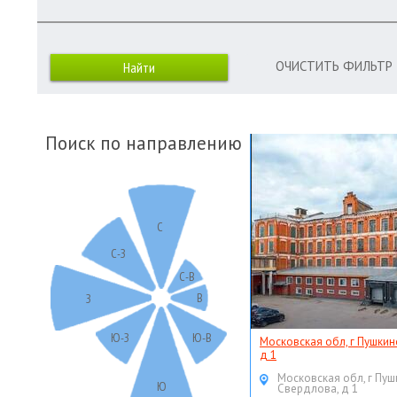
ОЧИСТИТЬ ФИЛЬТР
Поиск по направлению
С
С-З
С-В
В
З
Ю-З
Ю-В
Московская обл, г Пушкин
д 1
Московская обл, г Пуш
Ю
Свердлова, д 1