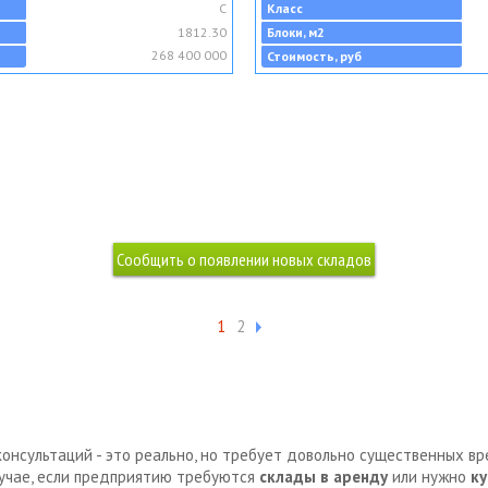
C
Класс
1812.30
Блоки, м2
268 400 000
Стоимость, руб
1
2
консультаций - это реально, но требует довольно существенных в
лучае, если предприятию требуются
склады в аренду
или нужно
ку