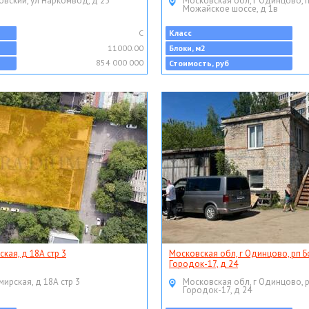
овский, ул Наркомвод, д 25
Московская обл, г Одинцово, 
Можайское шоссе, д 1в
C
Класс
11000.00
Блоки, м2
854 000 000
Стоимость, руб
ская, д 18А стр 3
Московская обл, г Одинцово, рп Б
Городок-17, д 24
мирская, д 18А стр 3
Московская обл, г Одинцово, 
Городок-17, д 24