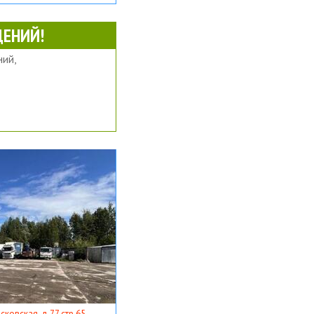
ЕНИЙ!
ий,
ковская, д 77 стр 65