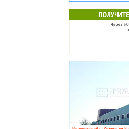
ПОЛУЧИТЕ
Через 30
Московская обл, г Ступино, рп Ми