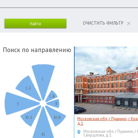
ОЧИСТИТЬ ФИЛЬТР
Поиск по направлению
С
С-З
С-В
В
З
Ю-З
Ю-В
Московская обл, г Пушкино, г Кр
д 1
Московская обл, г Пушкино, г
Ю
Свердлова, д 1