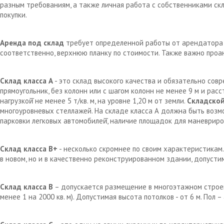
разным требованиям, а также личная работа с собственниками с
покупки.
Аренда под склад
требует определенной работы от арендатора д
соответственно, верхнюю планку по стоимости. Также важно проа
Склад класса А
- это склад высокого качества и обязательно сов
прямоугольник, без колонн или с шагом колонн не менее 9 м и рас
нагрузкой̆ не менее 5 т/кв. м, на уровне 1,20 м от земли.
Складской
многоуровневых стеллажей. На складе класса А должна быть возм
парковки легковых автомобилей̆, наличие площадок для маневрир
Склад класса В+
- несколько скромнее по своим характеристикам.
в новом, но и в качественно реконструированном здании, допустим
Склад класса В
– допускается размещение в многоэтажном строен
менее 1 на 2000 кв. м). Допустимая высота потолков - от 6 м. Пол 