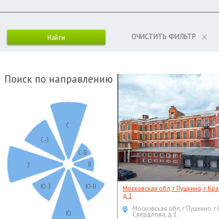
ОЧИСТИТЬ ФИЛЬТР
Поиск по направлению
С
С-З
С-В
В
З
Ю-З
Ю-В
Московская обл, г Пушкино, г Кр
д 1
Московская обл, г Пушкино, г
Ю
Свердлова, д 1