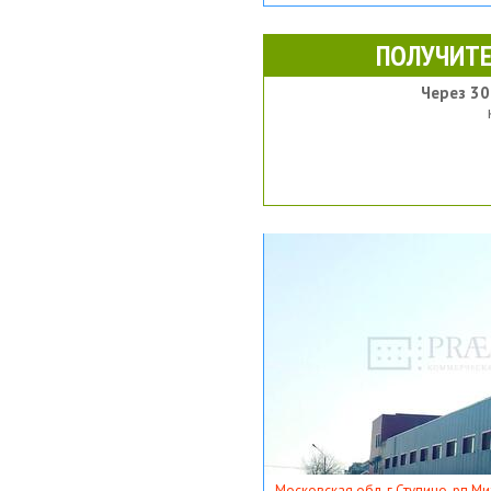
ПОЛУЧИТЕ
Через 30
Московская обл, г Ступино, рп Ми