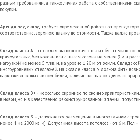
разным требованиям, а также личная работа с собственниками с
покупки.
Аренда под склад
требует определенной работы от арендатора д
соответственно, верхнюю планку по стоимости. Также важно проа
Склад класса А
- это склад высокого качества и обязательно сов
прямоугольник, без колонн или с шагом колонн не менее 9 м и рас
нагрузкой̆ не менее 5 т/кв. м, на уровне 1,20 м от земли.
Складской
многоуровневых стеллажей. На складе класса А должна быть возм
парковки легковых автомобилей̆, наличие площадок для маневрир
Склад класса В+
- несколько скромнее по своим характеристикам.
в новом, но и в качественно реконструированном здании, допустим
Склад класса В
– допускается размещение в многоэтажном строен
менее 1 на 2000 кв. м). Допустимая высота потолков - от 6 м. Пол 