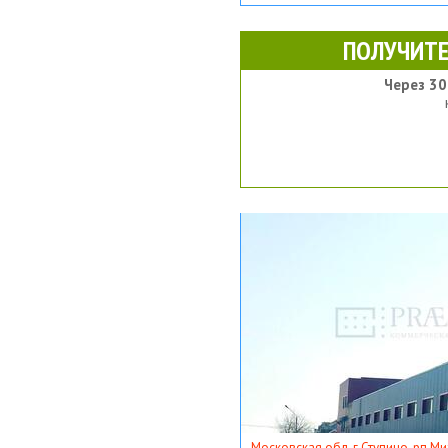
ПОЛУЧИТЕ
Через 30
Московская обл, г Ступино, рп Ми