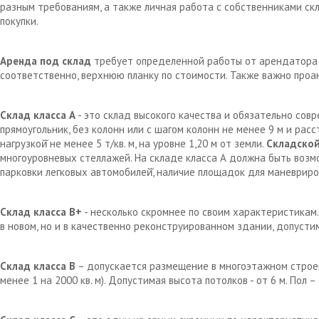
разным требованиям, а также личная работа с собственниками с
покупки.
Аренда под склад
требует определенной работы от арендатора д
соответственно, верхнюю планку по стоимости. Также важно проа
Склад класса А
- это склад высокого качества и обязательно сов
прямоугольник, без колонн или с шагом колонн не менее 9 м и рас
нагрузкой̆ не менее 5 т/кв. м, на уровне 1,20 м от земли.
Складской
многоуровневых стеллажей. На складе класса А должна быть возм
парковки легковых автомобилей̆, наличие площадок для маневрир
Склад класса В+
- несколько скромнее по своим характеристикам.
в новом, но и в качественно реконструированном здании, допустим
Склад класса В
– допускается размещение в многоэтажном строен
менее 1 на 2000 кв. м). Допустимая высота потолков - от 6 м. Пол 