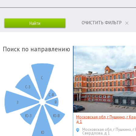
ОЧИСТИТЬ ФИЛЬТР
Поиск по направлению
С
С-З
С-В
В
З
Ю-З
Ю-В
Московская обл, г Пушкино, г Кр
д 1
Московская обл, г Пушкино, г
Ю
Свердлова, д 1