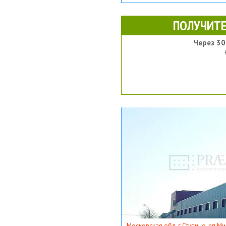
ПОЛУЧИТЕ
Через 30
Московская обл, г Ступино, рп Ми