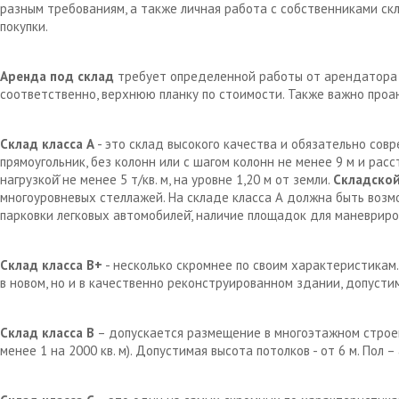
разным требованиям, а также личная работа с собственниками с
покупки.
Аренда под склад
требует определенной работы от арендатора д
соответственно, верхнюю планку по стоимости. Также важно проа
Склад класса А
- это склад высокого качества и обязательно сов
прямоугольник, без колонн или с шагом колонн не менее 9 м и рас
нагрузкой̆ не менее 5 т/кв. м, на уровне 1,20 м от земли.
Складской
многоуровневых стеллажей. На складе класса А должна быть возм
парковки легковых автомобилей̆, наличие площадок для маневрир
Склад класса В+
- несколько скромнее по своим характеристикам.
в новом, но и в качественно реконструированном здании, допустим
Склад класса В
– допускается размещение в многоэтажном строен
менее 1 на 2000 кв. м). Допустимая высота потолков - от 6 м. Пол 