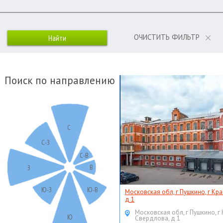
ОЧИСТИТЬ ФИЛЬТР
Поиск по направлению
С
С-З
С-В
В
З
Ю-З
Ю-В
Московская обл, г Пушкино, г Кр
д 1
Московская обл, г Пушкино, г
Ю
Свердлова, д 1