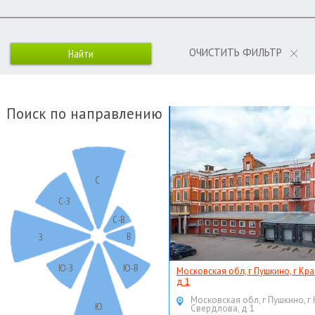
ОЧИСТИТЬ ФИЛЬТР
Поиск по направлению
С
С-З
С-В
В
З
Ю-З
Ю-В
Московская обл, г Пушкино, г Кр
д 1
Московская обл, г Пушкино, г
Ю
Свердлова, д 1