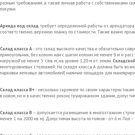
разным требованиям, а также личная работа с собственниками с
покупки.
Аренда под склад
требует определенной работы от арендатора д
соответственно, верхнюю планку по стоимости. Также важно проа
Склад класса А
- это склад высокого качества и обязательно сов
прямоугольник, без колонн или с шагом колонн не менее 9 м и рас
нагрузкой̆ не менее 5 т/кв. м, на уровне 1,20 м от земли.
Складской
многоуровневых стеллажей. На складе класса А должна быть возм
парковки легковых автомобилей̆, наличие площадок для маневрир
Склад класса В+
- несколько скромнее по своим характеристикам.
в новом, но и в качественно реконструированном здании, допустим
Склад класса В
– допускается размещение в многоэтажном строен
менее 1 на 2000 кв. м). Допустимая высота потолков - от 6 м. Пол 