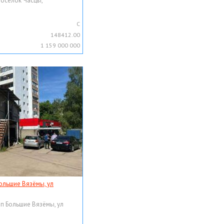
поселок Часцы,
C
148412.00
1 159 000 000
ольшие Вязёмы, ул
рп Большие Вязёмы, ул