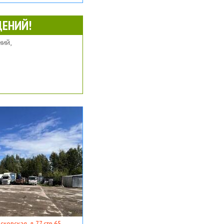
ЕНИЙ!
ий,
ковская, д 77 стр 65