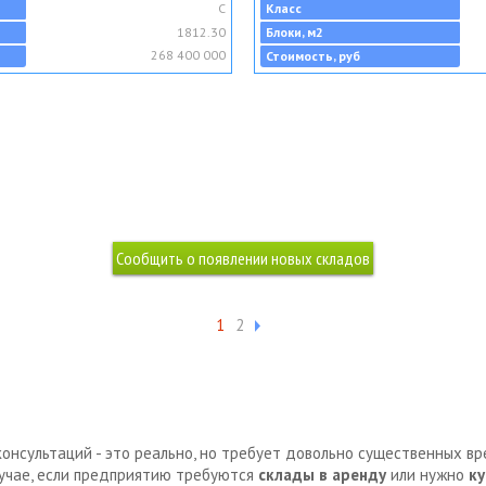
C
Класс
1812.30
Блоки, м2
268 400 000
Стоимость, руб
1
2
консультаций - это реально, но требует довольно существенных в
лучае, если предприятию требуются
склады в аренду
или нужно
ку