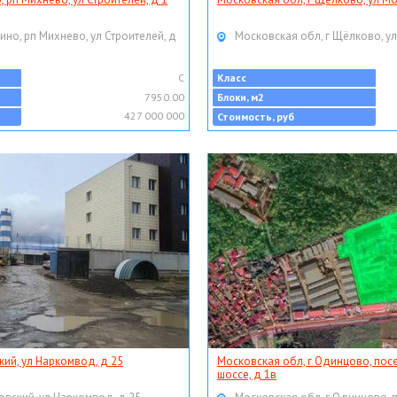
ино, рп Михнево, ул Строителей, д
Московская обл, г Щёлково, ул
C
Класс
7950.00
Блоки, м2
427 000 000
Стоимость, руб
кий, ул Наркомвод, д 25
Московская обл, г Одинцово, пос
шоссе, д 1в