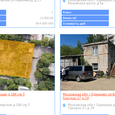
овский, ул Наркомвод, д 25
Московская обл, г Одинцово, 
Можайское шоссе, д 1в
C
Класс
11000.00
Блоки, м2
854 000 000
Стоимость, руб
ская, д 18А стр 3
Московская обл, г Одинцово, рп Б
Городок-17, д 24
мирская, д 18А стр 3
Московская обл, г Одинцово, 
Городок-17, д 24