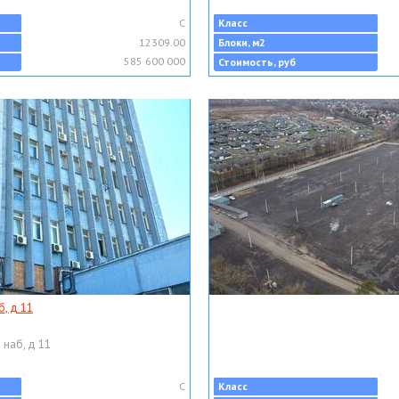
C
Класс
12309.00
Блоки, м2
585 600 000
Стоимость, руб
, д 11
 наб, д 11
C
Класс