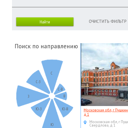
ОЧИСТИТЬ ФИЛЬТР
Поиск по направлению
С
С-З
С-В
В
З
Ю-З
Ю-В
Московская обл, г Пушкин
д 1
Московская обл, г Пуш
Ю
Свердлова, д 1