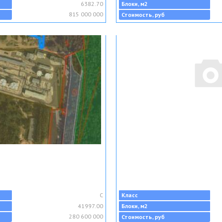
6382.70
Блоки, м2
815 000 000
Стоимость, руб
C
Класс
41997.00
Блоки, м2
280 600 000
Стоимость, руб