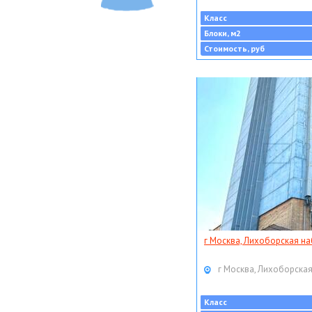
Класс
Блоки, м2
Стоимость, руб
г Москва, Лихоборская наб
г Москва, Лихоборская
Класс