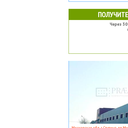
ПОЛУЧИТЕ
Через 30
Московская обл, г Ступино, рп Ми