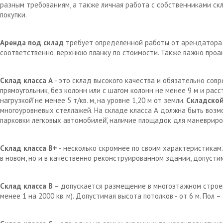
разным требованиям, а также личная работа с собственниками с
покупки.
Аренда под склад
требует определенной работы от арендатора д
соответственно, верхнюю планку по стоимости. Также важно проа
Склад класса А
- это склад высокого качества и обязательно сов
прямоугольник, без колонн или с шагом колонн не менее 9 м и рас
нагрузкой̆ не менее 5 т/кв. м, на уровне 1,20 м от земли.
Складской
многоуровневых стеллажей. На складе класса А должна быть возм
парковки легковых автомобилей̆, наличие площадок для маневрир
Склад класса В+
- несколько скромнее по своим характеристикам.
в новом, но и в качественно реконструированном здании, допустим
Склад класса В
– допускается размещение в многоэтажном строен
менее 1 на 2000 кв. м). Допустимая высота потолков - от 6 м. Пол 