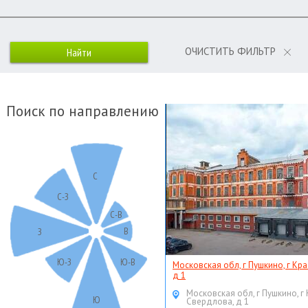
ОЧИСТИТЬ ФИЛЬТР
Поиск по направлению
С
С-З
С-В
В
З
Ю-З
Ю-В
Московская обл, г Пушкино, г Кр
д 1
Московская обл, г Пушкино, г
Ю
Свердлова, д 1