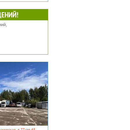
ЕНИЙ!
ий,
ковская, д 77 стр 65