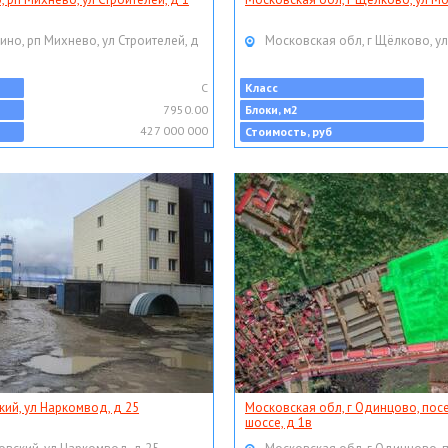
ино, рп Михнево, ул Строителей, д
Московская обл, г Щёлково, ул
C
Класс
7950.00
Блоки, м2
427 000 000
Стоимость, руб
кий, ул Наркомвод, д 25
Московская обл, г Одинцово, пос
шоссе, д 1в