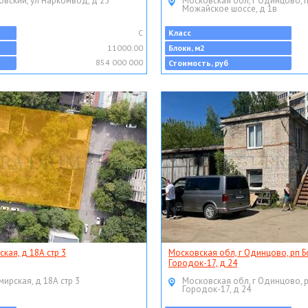
овский, ул Наркомвод, д 25
Московская обл, г Одинцово, 
Можайское шоссе, д 1в
C
Класс
11000.00
Блоки, м2
854 000 000
Стоимость, руб
ская, д 18А стр 3
Московская обл, г Одинцово, рп Б
Городок-17, д 24
мирская, д 18А стр 3
Московская обл, г Одинцово, 
Городок-17, д 24