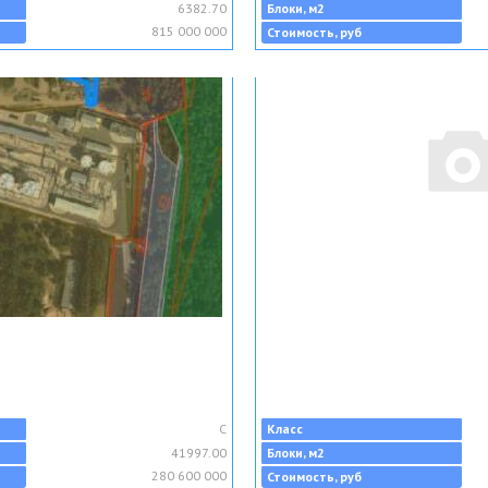
6382.70
Блоки, м2
815 000 000
Стоимость, руб
C
Класс
41997.00
Блоки, м2
280 600 000
Стоимость, руб