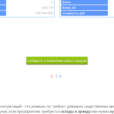
C
Класс
1812.30
Блоки, м2
268 400 000
Стоимость, руб
1
2
консультаций - это реально, но требует довольно существенных в
лучае, если предприятию требуются
склады в аренду
или нужно
ку