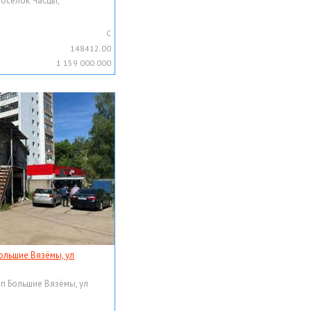
поселок Часцы,
C
148412.00
1 159 000 000
ольшие Вязёмы, ул
рп Большие Вязёмы, ул