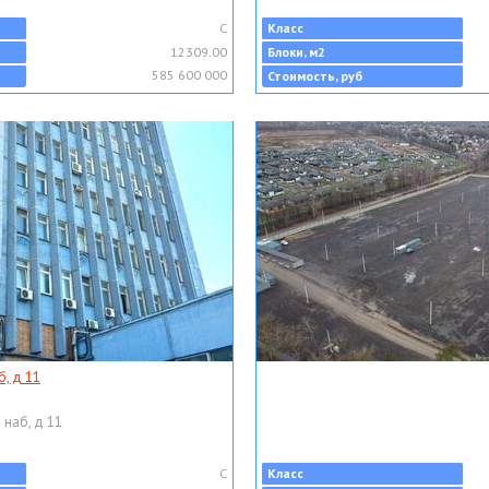
C
Класс
12309.00
Блоки, м2
585 600 000
Стоимость, руб
, д 11
 наб, д 11
C
Класс