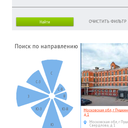
ОЧИСТИТЬ ФИЛЬТР
Поиск по направлению
С
С-З
С-В
В
З
Ю-З
Ю-В
Московская обл, г Пушкин
д 1
Московская обл, г Пуш
Ю
Свердлова, д 1