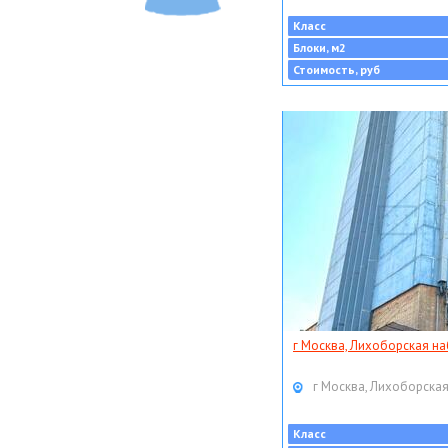
Класс
Блоки, м2
Стоимость, руб
г Москва, Лихоборская наб
г Москва, Лихоборская
Класс