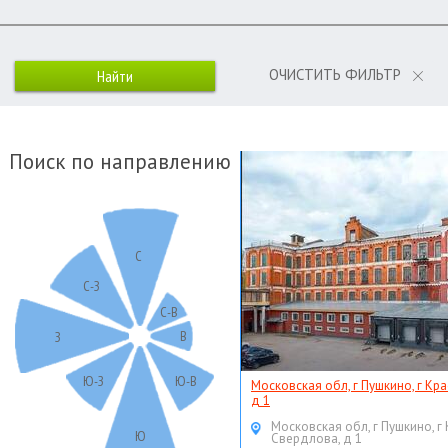
ОЧИСТИТЬ ФИЛЬТР
Поиск по направлению
С
С-З
С-В
В
З
Ю-З
Ю-В
Московская обл, г Пушкино, г Кр
д 1
Московская обл, г Пушкино, г
Ю
Свердлова, д 1