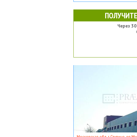
ПОЛУЧИТЕ
Через 30
Московская обл, г Ступино, рп Ми