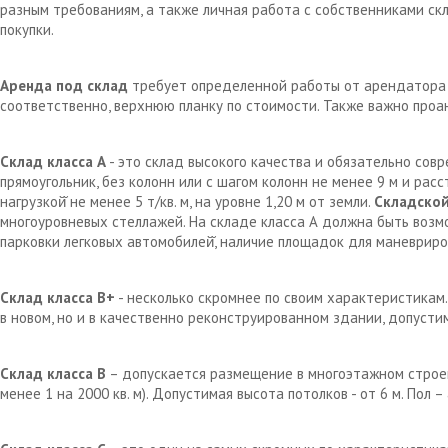
разным требованиям, а также личная работа с собственниками с
покупки.
Аренда под склад
требует определенной работы от арендатора д
соответственно, верхнюю планку по стоимости. Также важно проа
Склад класса А
- это склад высокого качества и обязательно сов
прямоугольник, без колонн или с шагом колонн не менее 9 м и рас
нагрузкой̆ не менее 5 т/кв. м, на уровне 1,20 м от земли.
Складской
многоуровневых стеллажей. На складе класса А должна быть возм
парковки легковых автомобилей̆, наличие площадок для маневрир
Склад класса В+
- несколько скромнее по своим характеристикам.
в новом, но и в качественно реконструированном здании, допустим
Склад класса В
– допускается размещение в многоэтажном строен
менее 1 на 2000 кв. м). Допустимая высота потолков - от 6 м. Пол 