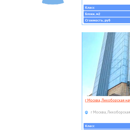
Класс
Блоки, м2
Стоимость, руб
г Москва, Лихоборская наб
г Москва, Лихоборская
Класс