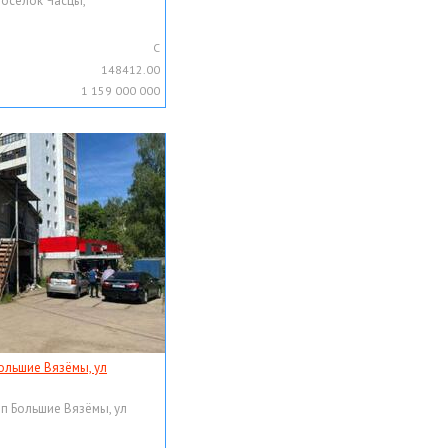
поселок Часцы,
C
148412.00
1 159 000 000
ольшие Вязёмы, ул
рп Большие Вязёмы, ул