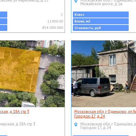
овский, ул Наркомвод, д 25
Московская обл, г Одинцово, 
Можайское шоссе, д 1в
C
Класс
11000.00
Блоки, м2
854 000 000
Стоимость, руб
ская, д 18А стр 3
Московская обл, г Одинцово, рп Б
Городок-17, д 24
мирская, д 18А стр 3
Московская обл, г Одинцово, 
Городок-17, д 24