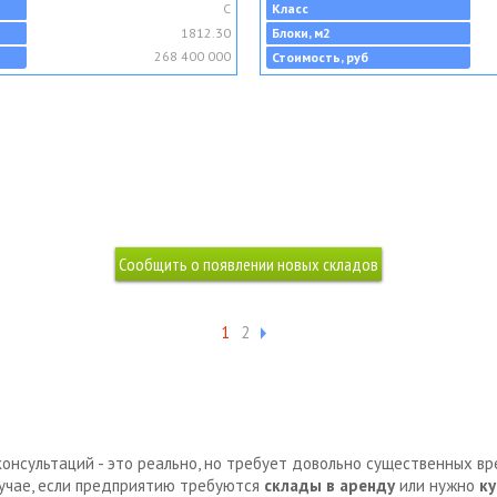
C
Класс
1812.30
Блоки, м2
268 400 000
Стоимость, руб
1
2
консультаций - это реально, но требует довольно существенных в
лучае, если предприятию требуются
склады в аренду
или нужно
ку