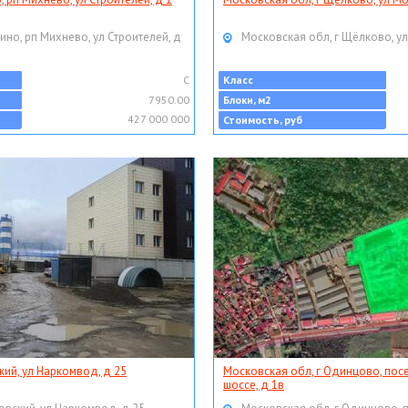
ино, рп Михнево, ул Строителей, д
Московская обл, г Щёлково, ул
C
Класс
7950.00
Блоки, м2
427 000 000
Стоимость, руб
кий, ул Наркомвод, д 25
Московская обл, г Одинцово, пос
шоссе, д 1в