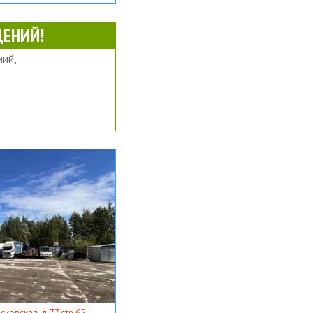
ЕНИЙ!
ий,
ковская, д 77 стр 65