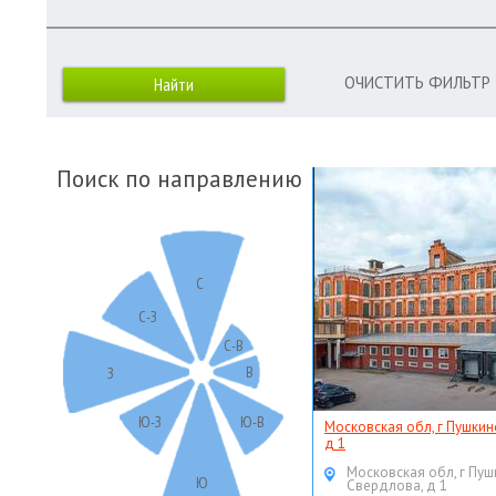
ОЧИСТИТЬ ФИЛЬТР
Поиск по направлению
С
С-З
С-В
В
З
Ю-З
Ю-В
Московская обл, г Пушкин
д 1
Московская обл, г Пуш
Ю
Свердлова, д 1