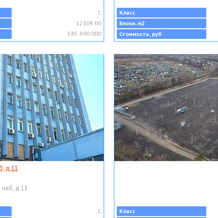
C
Класс
12309.00
Блоки, м2
585 600 000
Стоимость, руб
, д 11
 наб, д 11
C
Класс