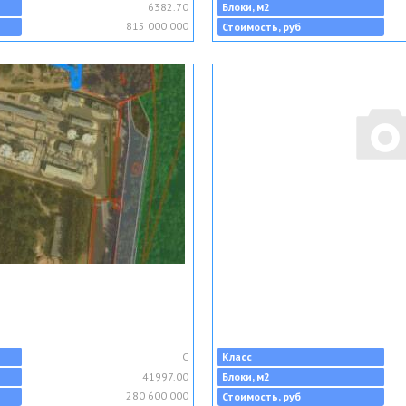
6382.70
Блоки, м2
815 000 000
Стоимость, руб
C
Класс
41997.00
Блоки, м2
280 600 000
Стоимость, руб