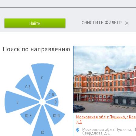
ОЧИСТИТЬ ФИЛЬТР
Поиск по направлению
С
С-З
С-В
В
З
Ю-З
Ю-В
Московская обл, г Пушкино, г Кр
д 1
Московская обл, г Пушкино, г
Ю
Свердлова, д 1