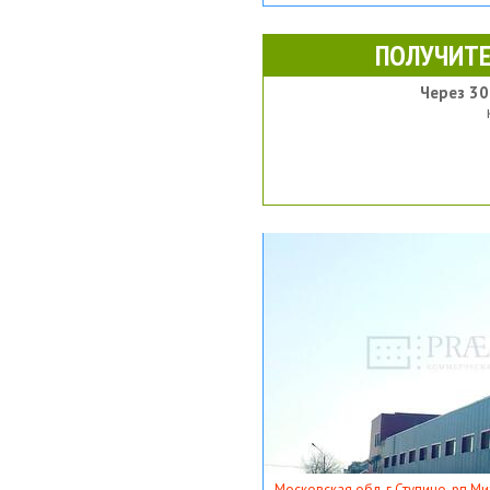
ПОЛУЧИТЕ
Через 30
Московская обл, г Ступино, рп Ми