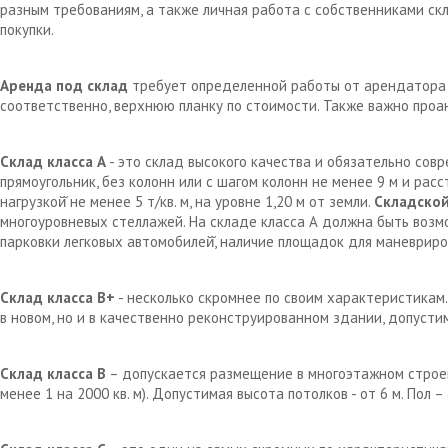
разным требованиям, а также личная работа с собственниками с
покупки.
Аренда под склад
требует определенной работы от арендатора д
соответственно, верхнюю планку по стоимости. Также важно проа
Склад класса А
- это склад высокого качества и обязательно сов
прямоугольник, без колонн или с шагом колонн не менее 9 м и рас
нагрузкой̆ не менее 5 т/кв. м, на уровне 1,20 м от земли.
Складской
многоуровневых стеллажей. На складе класса А должна быть возм
парковки легковых автомобилей̆, наличие площадок для маневрир
Склад класса В+
- несколько скромнее по своим характеристикам.
в новом, но и в качественно реконструированном здании, допустим
Склад класса В
– допускается размещение в многоэтажном строен
менее 1 на 2000 кв. м). Допустимая высота потолков - от 6 м. Пол 