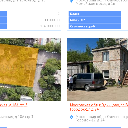
овский, ул Наркомвод, д 25
Московская обл, г Одинцово, 
Можайское шоссе, д 1в
C
Класс
11000.00
Блоки, м2
854 000 000
Стоимость, руб
ская, д 18А стр 3
Московская обл, г Одинцово, рп Б
Городок-17, д 24
мирская, д 18А стр 3
Московская обл, г Одинцово, 
Городок-17, д 24