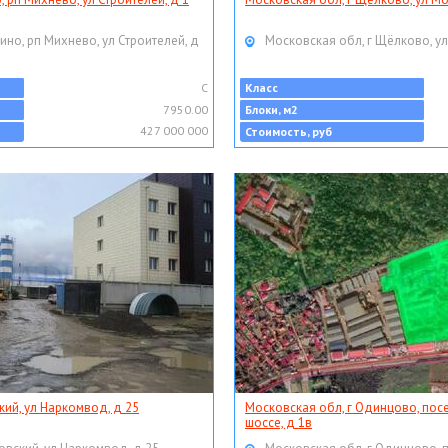
ино, рп Михнево, ул Строителей, д
Московская обл, г Щёлково, ул
C
Класс
7950.00
Блоки, м2
427 000 000
Стоимость, руб
кий, ул Наркомвод, д 25
Московская обл, г Одинцово, пос
шоссе, д 1в