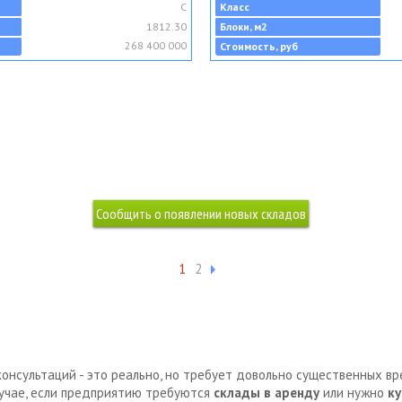
C
Класс
1812.30
Блоки, м2
268 400 000
Стоимость, руб
1
2
консультаций - это реально, но требует довольно существенных в
лучае, если предприятию требуются
склады в аренду
или нужно
ку