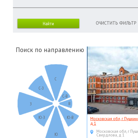
ОЧИСТИТЬ ФИЛЬТР
Поиск по направлению
С
С-З
С-В
В
З
Ю-З
Ю-В
Московская обл, г Пушкин
д 1
Московская обл, г Пуш
Ю
Свердлова, д 1