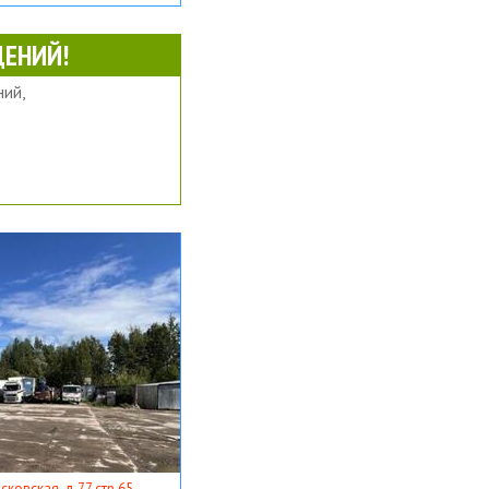
ЕНИЙ!
ий,
ковская, д 77 стр 65