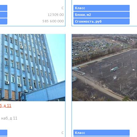
C
Класс
12309.00
Блоки, м2
585 600 000
Стоимость, руб
, д 11
 наб, д 11
C
Класс