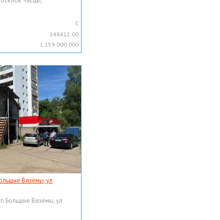
поселок Часцы,
C
148412.00
1 159 000 000
ольшие Вязёмы, ул
рп Большие Вязёмы, ул