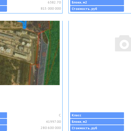
6382.70
Блоки, м2
815 000 000
Стоимость, руб
C
Класс
41997.00
Блоки, м2
280 600 000
Стоимость, руб