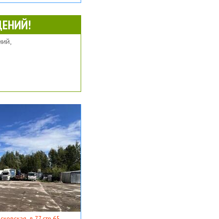
ЕНИЙ!
ий,
ковская, д 77 стр 65