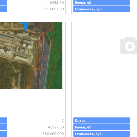
6382.70
Блоки, м2
815 000 000
Стоимость, руб
C
Класс
41997.00
Блоки, м2
280 600 000
Стоимость, руб