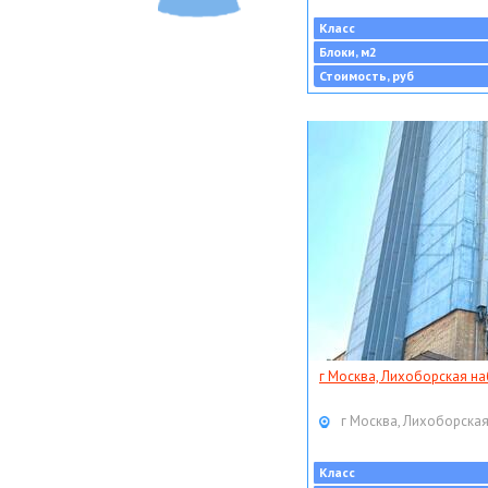
Класс
Блоки, м2
Стоимость, руб
г Москва, Лихоборская наб
г Москва, Лихоборская
Класс