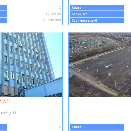
C
Класс
12309.00
Блоки, м2
585 600 000
Стоимость, руб
, д 11
 наб, д 11
C
Класс