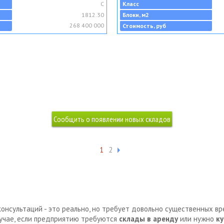
C
Класс
1812.30
Блоки, м2
268 400 000
Стоимость, руб
1
2
консультаций - это реально, но требует довольно существенных в
лучае, если предприятию требуются
склады в аренду
или нужно
ку