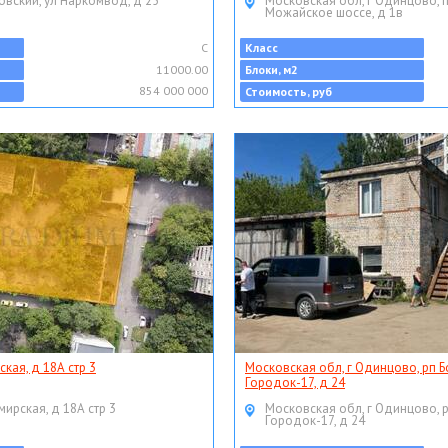
овский, ул Наркомвод, д 25
Московская обл, г Одинцово, 
Можайское шоссе, д 1в
C
Класс
11000.00
Блоки, м2
854 000 000
Стоимость, руб
ская, д 18А стр 3
Московская обл, г Одинцово, рп Б
Городок-17, д 24
мирская, д 18А стр 3
Московская обл, г Одинцово, 
Городок-17, д 24