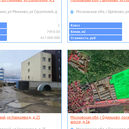
ино, рп Михнево, ул Строителей, д
Московская обл, г Щёлково, ул
C
Класс
7950.00
Блоки, м2
427 000 000
Стоимость, руб
кий, ул Наркомвод, д 25
Московская обл, г Одинцово, пос
шоссе, д 1в