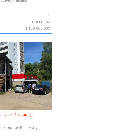
поселок Часцы,
C
148412.00
1 159 000 000
ольшие Вязёмы, ул
рп Большие Вязёмы, ул