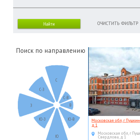
ОЧИСТИТЬ ФИЛЬТР
Поиск по направлению
С
С-З
С-В
В
З
Ю-З
Ю-В
Московская обл, г Пушкин
д 1
Московская обл, г Пуш
Ю
Свердлова, д 1