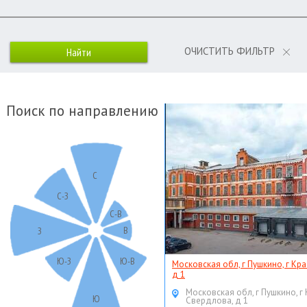
ОЧИСТИТЬ ФИЛЬТР
Поиск по направлению
С
С-З
С-В
В
З
Ю-З
Ю-В
Московская обл, г Пушкино, г Кр
д 1
Московская обл, г Пушкино, г
Ю
Свердлова, д 1