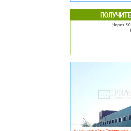
ПОЛУЧИТЕ
Через 30
Московская обл, г Ступино, рп Ми