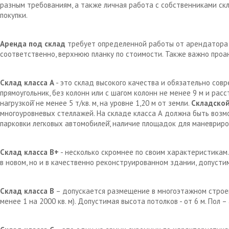
разным требованиям, а также личная работа с собственниками с
покупки.
Аренда под склад
требует определенной работы от арендатора д
соответственно, верхнюю планку по стоимости. Также важно проа
Склад класса А
- это склад высокого качества и обязательно сов
прямоугольник, без колонн или с шагом колонн не менее 9 м и рас
нагрузкой̆ не менее 5 т/кв. м, на уровне 1,20 м от земли.
Складской
многоуровневых стеллажей. На складе класса А должна быть возм
парковки легковых автомобилей̆, наличие площадок для маневрир
Склад класса В+
- несколько скромнее по своим характеристикам.
в новом, но и в качественно реконструированном здании, допустим
Склад класса В
– допускается размещение в многоэтажном строен
менее 1 на 2000 кв. м). Допустимая высота потолков - от 6 м. Пол 