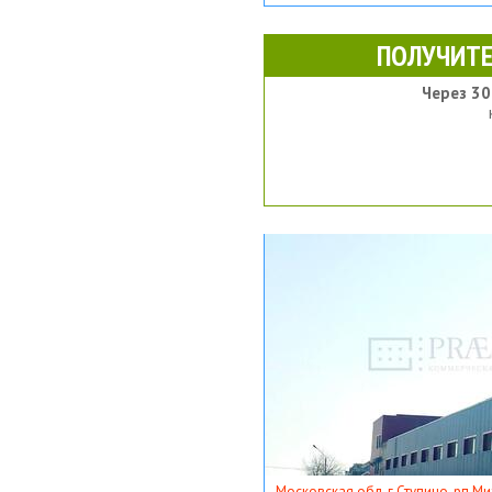
ПОЛУЧИТЕ
Через 30
Московская обл, г Ступино, рп Ми