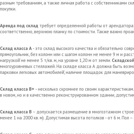
разным требованиям, а также личная работа с собственниками с
покупки.
Аренда под склад
требует определенной работы от арендатора д
соответственно, верхнюю планку по стоимости. Также важно проа
Склад класса А
- это склад высокого качества и обязательно сов
прямоугольник, без колонн или с шагом колонн не менее 9 м и рас
нагрузкой̆ не менее 5 т/кв. м, на уровне 1,20 м от земли.
Складской
многоуровневых стеллажей. На складе класса А должна быть возм
парковки легковых автомобилей̆, наличие площадок для маневрир
Склад класса В+
- несколько скромнее по своим характеристикам.
в новом, но и в качественно реконструированном здании, допустим
Склад класса В
– допускается размещение в многоэтажном строен
менее 1 на 2000 кв. м). Допустимая высота потолков - от 6 м. Пол 