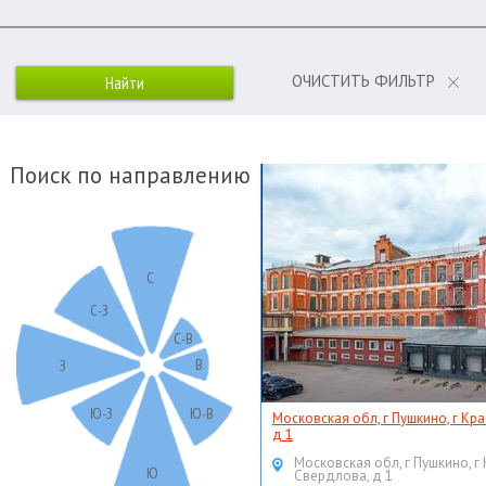
ОЧИСТИТЬ ФИЛЬТР
Поиск по направлению
С
С-З
С-В
В
З
Ю-З
Ю-В
Московская обл, г Пушкино, г Кр
д 1
Московская обл, г Пушкино, г
Ю
Свердлова, д 1