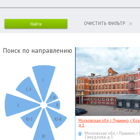
ОЧИСТИТЬ ФИЛЬТР
Поиск по направлению
С
С-З
С-В
В
З
Ю-З
Ю-В
Московская обл, г Пушкино, г Кр
д 1
Московская обл, г Пушкино, г
Ю
Свердлова, д 1