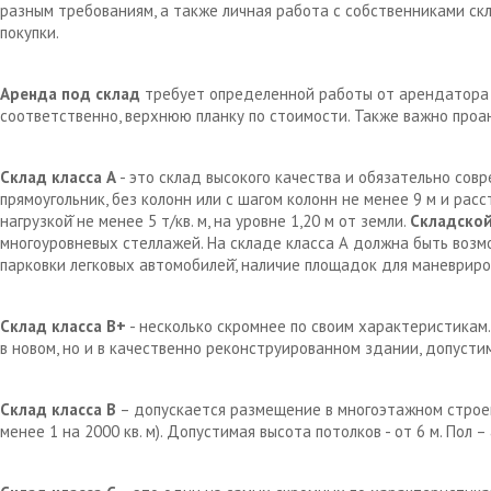
разным требованиям, а также личная работа с собственниками с
покупки.
Аренда под склад
требует определенной работы от арендатора д
соответственно, верхнюю планку по стоимости. Также важно проа
Склад класса А
- это склад высокого качества и обязательно сов
прямоугольник, без колонн или с шагом колонн не менее 9 м и рас
нагрузкой̆ не менее 5 т/кв. м, на уровне 1,20 м от земли.
Складской
многоуровневых стеллажей. На складе класса А должна быть возм
парковки легковых автомобилей̆, наличие площадок для маневрир
Склад класса В+
- несколько скромнее по своим характеристикам.
в новом, но и в качественно реконструированном здании, допустим
Склад класса В
– допускается размещение в многоэтажном строен
менее 1 на 2000 кв. м). Допустимая высота потолков - от 6 м. Пол 