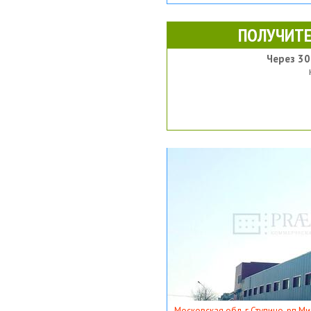
ПОЛУЧИТЕ
Через 30
Московская обл, г Ступино, рп Ми