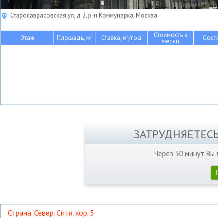
Старосаврасовская ул, д 2, р-н Коммунарка, Москва
Стоимость в
Этаж
Площадь, м
Ставка, м
/год
Сост
2
2
месяц
ЗАТРУДНЯЕТЕС
Через 30 минут Вы
Страна. Север. Сити. кор. 5