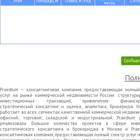
Этаж
Площадь, м
Ставка, м
/год
Сост
месяц
Сообщи
Полн
Praedium — консалтинговая компания, предоставляющая полный
услуг на рынке коммерческой недвижимости России: структури
инвестиционных транзакций, привлечение финансиро
стратегический консалтинг и оценка, аналитика, брокеридж. К
работает во всех сегментах качественной коммерческой недвижи
офисной, торговой, складской и индустриальной. Praedium 
реализовала большое количество проектов в сфере инве
стратегического консалтинга и брокериджа в Москве и Pra
консалтинговая компания, предоставляющая полный спектр услуг 