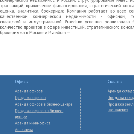
коммерческой недвижимости России: структурирование инвести
транзакций, привлечение финансирования, стратегический конса
оценка, аналитика, брокеридж. Компания работает во всех се
качественной коммерческой недвижимости - офисной, то
складской и индустриальной. Praedium успешно реализовала 
количество проектов в сфере инвестиций, стратегического конса
брокериджа в Москве и Praedium —
Офисы
Склады
Аренда офисов
Аренда склад
Продажа офисов
Продажа скла
Аренда офисов в бизнес-центре
Продажа земл
назначения
Продажа офисов в бизнес-
центре
Аренда мини-офиса
Аналитика