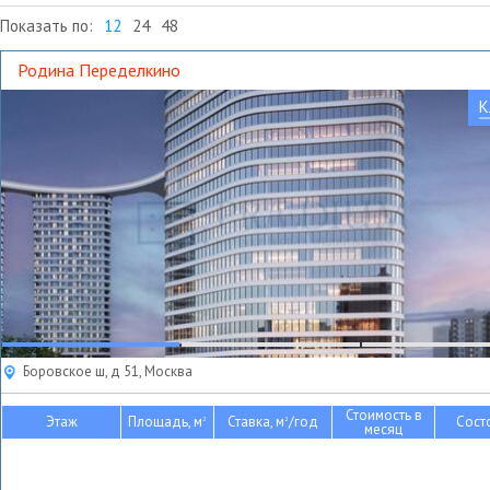
Показать по:
12
24
48
Родина Переделкино
К
Боровское ш, д 51, Москва
Стоимость в
Этаж
Площадь, м
Ставка, м
/год
Сост
2
2
месяц