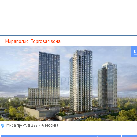
Мираполис, Торговая зона
К
Мира пр-кт, д 222 к 4, Москва