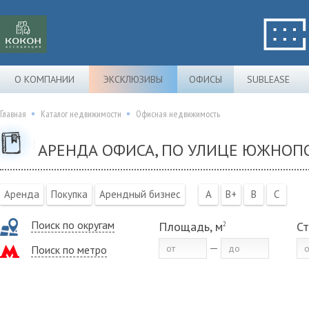
О КОМПАНИИ
ЭКСКЛЮЗИВЫ
ОФИСЫ
SUBLEASE
Главная
Каталог недвижимости
Офисная недвижимость
АРЕНДА ОФИСА, ПО УЛИЦЕ ЮЖНОПО
Аренда
Покупка
Арендный бизнес
A
B+
B
C
Поиск по округам
Площадь, м
Ст
2
Поиск по метро