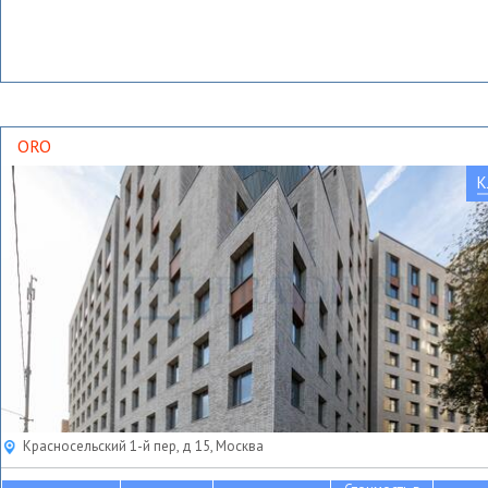
ORO
К
Красносельский 1-й пер, д 15, Москва