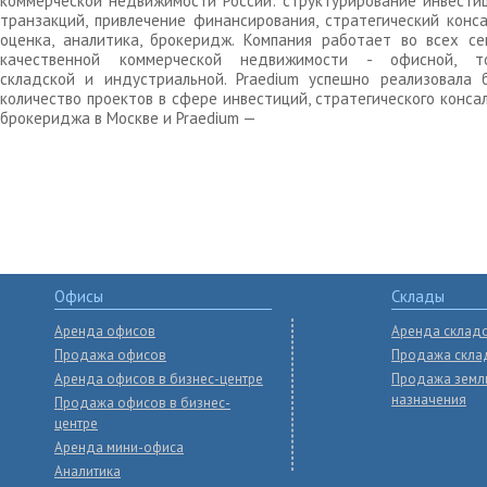
коммерческой недвижимости России: структурирование инвести
транзакций, привлечение финансирования, стратегический конса
оценка, аналитика, брокеридж. Компания работает во всех се
качественной коммерческой недвижимости - офисной, то
складской и индустриальной. Praedium успешно реализовала 
количество проектов в сфере инвестиций, стратегического конса
брокериджа в Москве и Praedium —
Офисы
Склады
Аренда офисов
Аренда склад
Продажа офисов
Продажа скла
Аренда офисов в бизнес-центре
Продажа земл
назначения
Продажа офисов в бизнес-
центре
Аренда мини-офиса
Аналитика