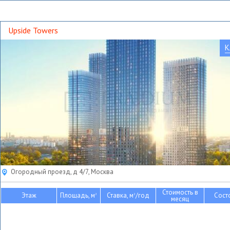
Upside Towers
К
Огородный проезд, д 4/7, Москва
Стоимость в
Этаж
Площадь, м
Ставка, м
/год
Сост
2
2
месяц