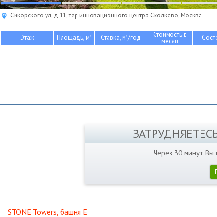
Сикорского ул, д 11, тер инновационного центра Сколково, Москва
Стоимость в
Этаж
Площадь, м
Ставка, м
/год
Сост
2
2
месяц
ЗАТРУДНЯЕТЕС
Через 30 минут Вы
STONE Towers, башня Е