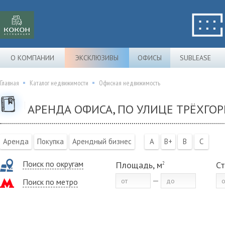
О КОМПАНИИ
ЭКСКЛЮЗИВЫ
ОФИСЫ
SUBLEASE
Главная
Каталог недвижимости
Офисная недвижимость
АРЕНДА ОФИСА, ПО УЛИЦЕ ТРЁХГОР
Аренда
Покупка
Арендный бизнес
A
B+
B
C
Поиск по округам
Площадь, м
Ст
2
Поиск по метро