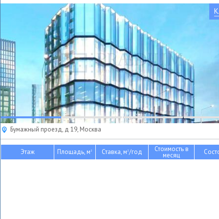
К
Бумажный проезд, д 19, Москва
Стоимость в
Этаж
Площадь, м
Ставка, м
/год
Сост
2
2
месяц