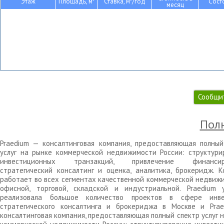
Этаж
Площадь, м
Ставка, м
/год
Сост
месяц
Сообщи
Полн
Praedium — консалтинговая компания, предоставляющая полный
услуг на рынке коммерческой недвижимости России: структури
инвестиционных транзакций, привлечение финансиро
стратегический консалтинг и оценка, аналитика, брокеридж. К
работает во всех сегментах качественной коммерческой недвижи
офисной, торговой, складской и индустриальной. Praedium 
реализовала большое количество проектов в сфере инве
стратегического консалтинга и брокериджа в Москве и Pra
консалтинговая компания, предоставляющая полный спектр услуг 