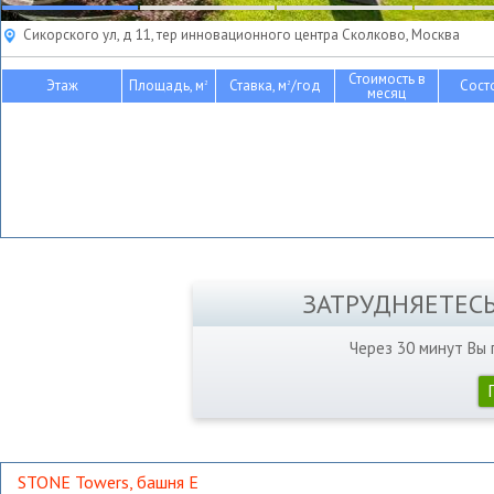
Сикорского ул, д 11, тер инновационного центра Сколково, Москва
Стоимость в
Этаж
Площадь, м
Ставка, м
/год
Сост
2
2
месяц
ЗАТРУДНЯЕТЕС
Через 30 минут Вы
STONE Towers, башня Е