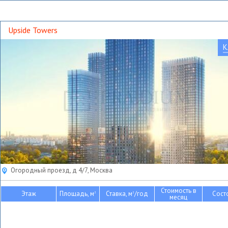
Upside Towers
К
Огородный проезд, д 4/7, Москва
Стоимость в
Этаж
Площадь, м
Ставка, м
/год
Сост
2
2
месяц