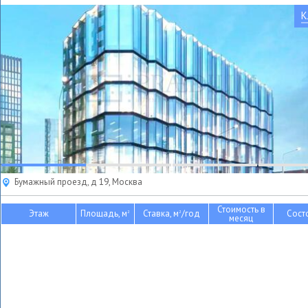
К
Бумажный проезд, д 19, Москва
Стоимость в
Этаж
Площадь, м
Ставка, м
/год
Сост
2
2
месяц