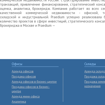
коммерческой недвижимости России: структурирование инвести
транзакций, привлечение финансирования, стратегический конса
оценка, аналитика, брокеридж. Компания работает во всех се
качественной коммерческой недвижимости - офисной, то
складской и индустриальной. Praedium успешно реализовала 
количество проектов в сфере инвестиций, стратегического конса
брокериджа в Москве и Praedium —
Офисы
Склады
Аренда офисов
Аренда склад
Продажа офисов
Продажа скла
Аренда офисов в бизнес-центре
Продажа земл
назначения
Продажа офисов в бизнес-
центре
Аренда мини-офиса
Аналитика