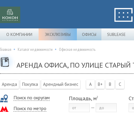
О КОМПАНИИ
ЭКСКЛЮЗИВЫ
ОФИСЫ
SUBLEASE
Главная
Каталог недвижимости
Офисная недвижимость
АРЕНДА ОФИСА, ПО УЛИЦЕ СТАРЫЙ
Аренда
Покупка
Арендный бизнес
A
B+
B
C
Поиск по округам
Площадь, м
Ст
2
Поиск по метро