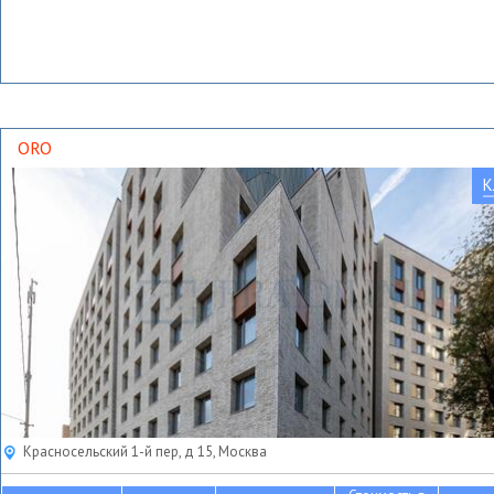
ORO
К
Красносельский 1-й пер, д 15, Москва