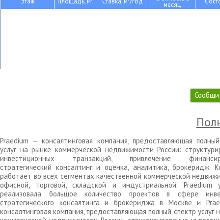
Этаж
Площадь, м
Ставка, м
/год
Сост
месяц
Сообщи
Полн
Praedium — консалтинговая компания, предоставляющая полный
услуг на рынке коммерческой недвижимости России: структури
инвестиционных транзакций, привлечение финансиро
стратегический консалтинг и оценка, аналитика, брокеридж. К
работает во всех сегментах качественной коммерческой недвижи
офисной, торговой, складской и индустриальной. Praedium 
реализовала большое количество проектов в сфере инве
стратегического консалтинга и брокериджа в Москве и Pra
консалтинговая компания, предоставляющая полный спектр услуг 