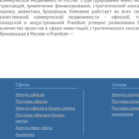
коммерческой недвижимости России: структурирование инвести
транзакций, привлечение финансирования, стратегический конса
оценка, аналитика, брокеридж. Компания работает во всех се
качественной коммерческой недвижимости - офисной, то
складской и индустриальной. Praedium успешно реализовала 
количество проектов в сфере инвестиций, стратегического конса
брокериджа в Москве и Praedium —
Офисы
Склады
Аренда офисов
Аренда склад
Продажа офисов
Продажа скла
Аренда офисов в бизнес-центре
Продажа земл
назначения
Продажа офисов в бизнес-
центре
Аренда мини-офиса
Аналитика