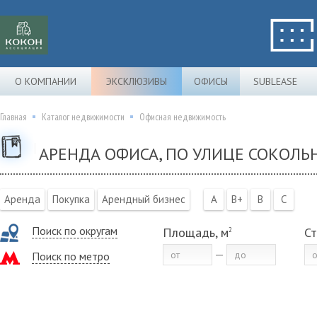
О КОМПАНИИ
ЭКСКЛЮЗИВЫ
ОФИСЫ
SUBLEASE
Главная
Каталог недвижимости
Офисная недвижимость
АРЕНДА ОФИСА, ПО УЛИЦЕ СОКОЛЬ
Аренда
Покупка
Арендный бизнес
A
B+
B
C
Поиск по округам
Площадь, м
Ст
2
Поиск по метро