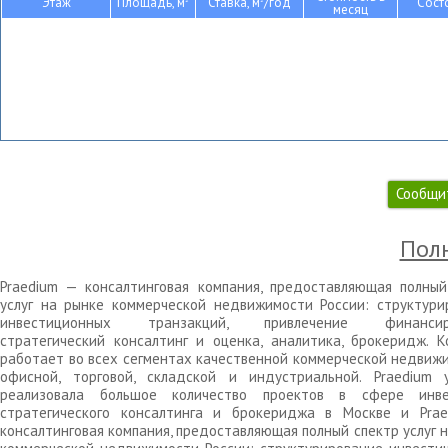
Этаж
Площадь, м
Ставка, м
/год
Сост
месяц
Сообщи
Полн
Praedium — консалтинговая компания, предоставляющая полный
услуг на рынке коммерческой недвижимости России: структури
инвестиционных транзакций, привлечение финансиро
стратегический консалтинг и оценка, аналитика, брокеридж. К
работает во всех сегментах качественной коммерческой недвижи
офисной, торговой, складской и индустриальной. Praedium 
реализовала большое количество проектов в сфере инве
стратегического консалтинга и брокериджа в Москве и Pra
консалтинговая компания, предоставляющая полный спектр услуг 