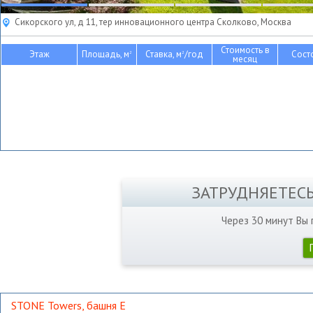
Сикорского ул, д 11, тер инновационного центра Сколково, Москва
Стоимость в
Этаж
Площадь, м
Ставка, м
/год
Сост
2
2
месяц
ЗАТРУДНЯЕТЕС
Через 30 минут Вы
STONE Towers, башня Е