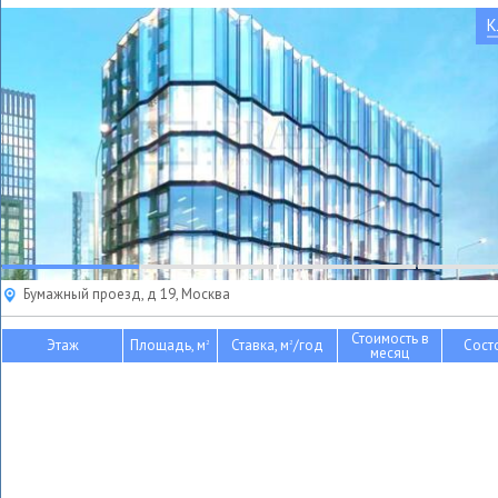
К
Бумажный проезд, д 19, Москва
Стоимость в
Этаж
Площадь, м
Ставка, м
/год
Сост
2
2
месяц