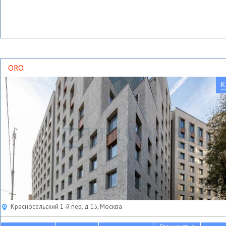
ORO
К
Красносельский 1-й пер, д 15, Москва