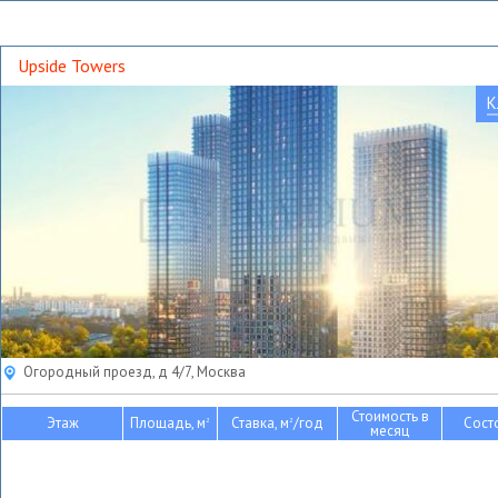
Upside Towers
К
Огородный проезд, д 4/7, Москва
Стоимость в
Этаж
Площадь, м
Ставка, м
/год
Сост
2
2
месяц