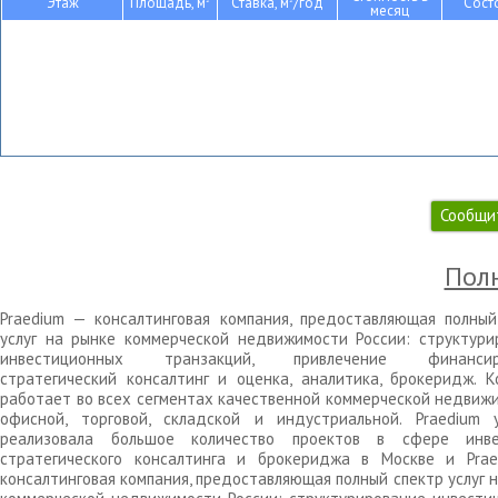
Этаж
Площадь, м
Ставка, м
/год
Сост
месяц
Сообщи
Полн
Praedium — консалтинговая компания, предоставляющая полный
услуг на рынке коммерческой недвижимости России: структури
инвестиционных транзакций, привлечение финансиро
стратегический консалтинг и оценка, аналитика, брокеридж. К
работает во всех сегментах качественной коммерческой недвижи
офисной, торговой, складской и индустриальной. Praedium 
реализовала большое количество проектов в сфере инве
стратегического консалтинга и брокериджа в Москве и Pra
консалтинговая компания, предоставляющая полный спектр услуг 