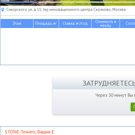
Сикорского ул, д 11, тер инновационного центра Сколково, Москва
Стоимость в
Этаж
Площадь, м
Ставка, м
/год
Сост
2
2
месяц
ЗАТРУДНЯЕТЕС
Через 30 минут Вы
STONE Towers, башня Е