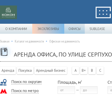
О КОМПАНИИ
ЭКСКЛЮЗИВЫ
ОФИСЫ
SUBLEASE
Главная
Каталог недвижимости
Офисная недвижимость
АРЕНДА ОФИСА, ПО УЛИЦЕ СЕРПУХО
Аренда
Покупка
Арендный бизнес
A
B+
B
C
Поиск по округам
Площадь, м
Ст
2
Поиск по метро