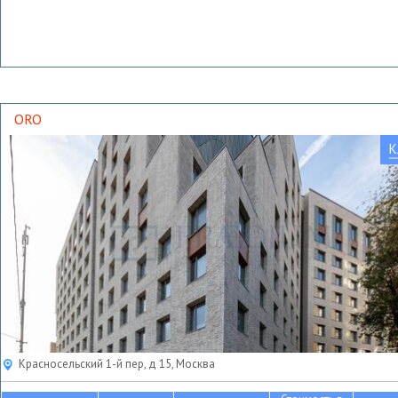
ORO
К
Красносельский 1-й пер, д 15, Москва