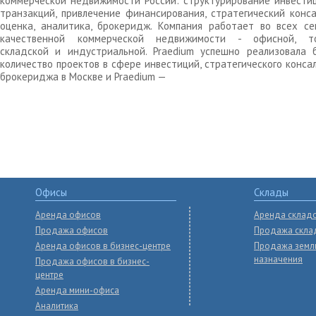
коммерческой недвижимости России: структурирование инвести
транзакций, привлечение финансирования, стратегический конса
оценка, аналитика, брокеридж. Компания работает во всех се
качественной коммерческой недвижимости - офисной, то
складской и индустриальной. Praedium успешно реализовала 
количество проектов в сфере инвестиций, стратегического конса
брокериджа в Москве и Praedium —
Офисы
Склады
Аренда офисов
Аренда склад
Продажа офисов
Продажа скла
Аренда офисов в бизнес-центре
Продажа земл
назначения
Продажа офисов в бизнес-
центре
Аренда мини-офиса
Аналитика