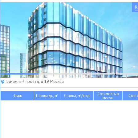
К
Бумажный проезд, д 19, Москва
Стоимость в
Этаж
Площадь, м
Ставка, м
/год
Сост
2
2
месяц