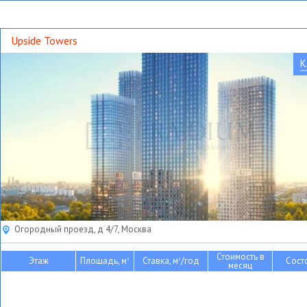
Upside Towers
К
Огородный проезд, д 4/7, Москва
Стоимость в
Этаж
Площадь, м
Ставка, м
/год
Сост
2
2
месяц