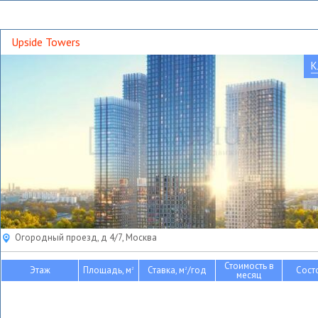
Upside Towers
К
Огородный проезд, д 4/7, Москва
Стоимость в
Этаж
Площадь, м
Ставка, м
/год
Сост
2
2
месяц