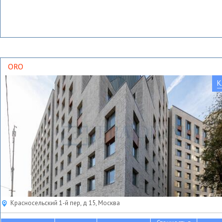
ORO
К
Красносельский 1-й пер, д 15, Москва