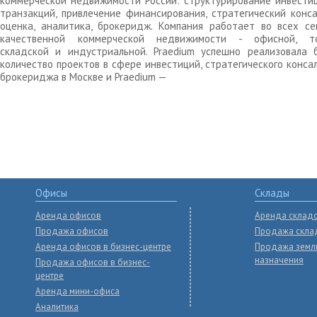
коммерческой недвижимости России: структурирование инвести
транзакций, привлечение финансирования, стратегический конса
оценка, аналитика, брокеридж. Компания работает во всех се
качественной коммерческой недвижимости - офисной, то
складской и индустриальной. Praedium успешно реализовала 
количество проектов в сфере инвестиций, стратегического конса
брокериджа в Москве и Praedium —
Офисы
Склады
Аренда офисов
Аренда склад
Продажа офисов
Продажа скла
Аренда офисов в бизнес-центре
Продажа земл
назначения
Продажа офисов в бизнес-
центре
Аренда мини-офиса
Аналитика