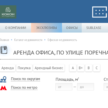
О КОМПАНИИ
ЭКСКЛЮЗИВЫ
ОФИСЫ
SUBLEASE
Главная
Каталог недвижимости
Офисная недвижимость
АРЕНДА ОФИСА, ПО УЛИЦЕ ПОРЕЧНА
Аренда
Покупка
Арендный бизнес
A
B+
B
C
Поиск по округам
Площадь, м
Ст
2
Поиск по метро