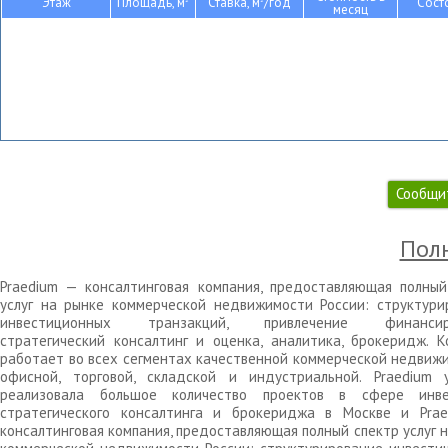
Этаж
Площадь, м
Ставка, м
/год
Сост
месяц
Сообщи
Полн
Praedium — консалтинговая компания, предоставляющая полный
услуг на рынке коммерческой недвижимости России: структури
инвестиционных транзакций, привлечение финансиро
стратегический консалтинг и оценка, аналитика, брокеридж. К
работает во всех сегментах качественной коммерческой недвижи
офисной, торговой, складской и индустриальной. Praedium 
реализовала большое количество проектов в сфере инве
стратегического консалтинга и брокериджа в Москве и Pra
консалтинговая компания, предоставляющая полный спектр услуг 