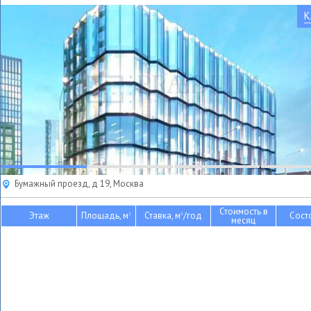
К
Бумажный проезд, д 19, Москва
Стоимость в
Этаж
Площадь, м
Ставка, м
/год
Сост
2
2
месяц