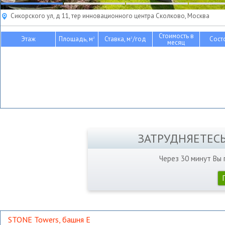
Сикорского ул, д 11, тер инновационного центра Сколково, Москва
Стоимость в
Этаж
Площадь, м
Ставка, м
/год
Сост
2
2
месяц
ЗАТРУДНЯЕТЕС
Через 30 минут Вы
STONE Towers, башня Е