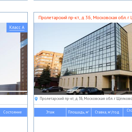
Пролетарский пр-кт, д 3Б, Московская обл. г
Класс A
Пролетарский пр-кт, д 3Б, Московская обл. г Щёлков
Ст
Состояние
Этаж
Площадь, м
Ставка, м
/год
2
2