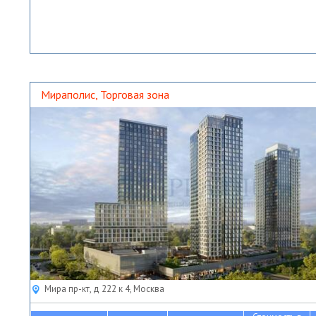
Мираполис, Торговая зона
Мира пр-кт, д 222 к 4, Москва