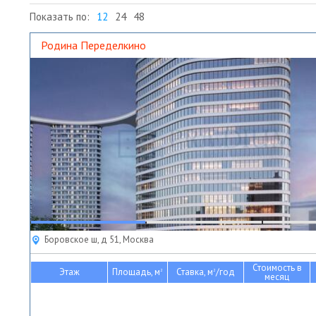
Показать по:
12
24
48
Родина Переделкино
Боровское ш, д 51, Москва
Стоимость в
Этаж
Площадь, м
Ставка, м
/год
2
2
месяц