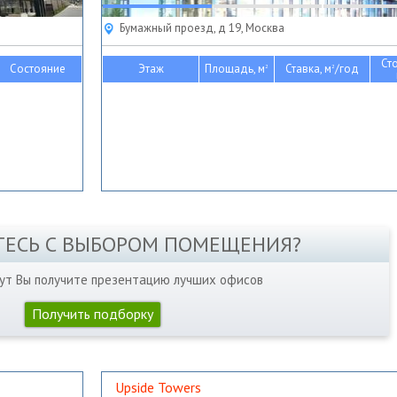
Бумажный проезд, д 19, Москва
Ст
Состояние
Этаж
Площадь, м
Ставка, м
/год
2
2
ТЕСЬ С ВЫБОРОМ ПОМЕЩЕНИЯ?
нут Вы получите презентацию лучших офисов
Получить подборку
Upside Towers