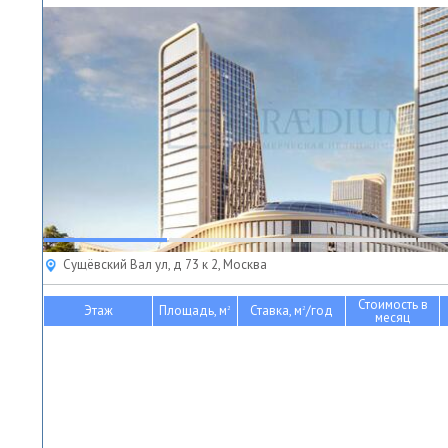
Сущёвский Вал ул, д 73 к 2, Москва
Стоимость в
Этаж
Площадь, м
Ставка, м
/год
2
2
месяц