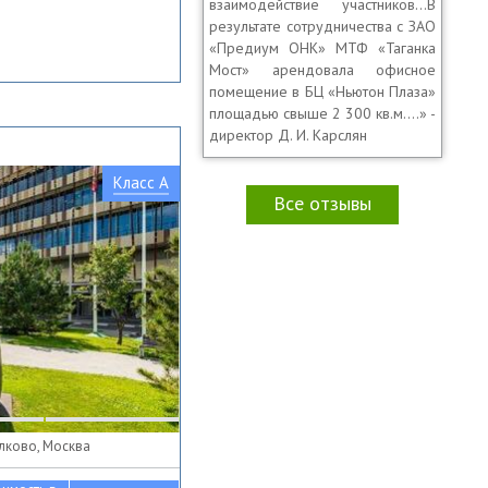
взаимодействие участников…В
результате сотрудничества с ЗАО
«Предиум ОНК» МТФ «Таганка
Мост» арендовала офисное
помещение в БЦ «Ньютон Плаза»
площадью свыше 2 300 кв.м.…» -
директор Д. И. Карслян
Класс A
Все отзывы
олково, Москва