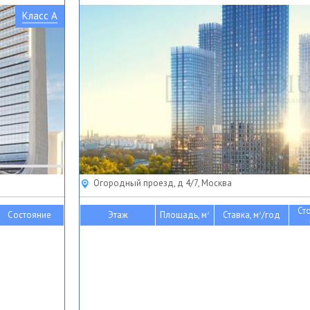
Класс A
Огородный проезд, д 4/7, Москва
Ст
Состояние
Этаж
Площадь, м
Ставка, м
/год
2
2