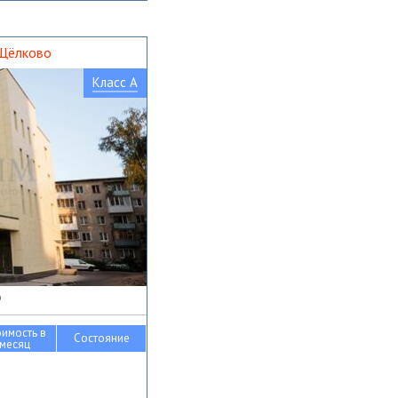
 Щёлково
Класс A
о
оимость в
Состояние
месяц