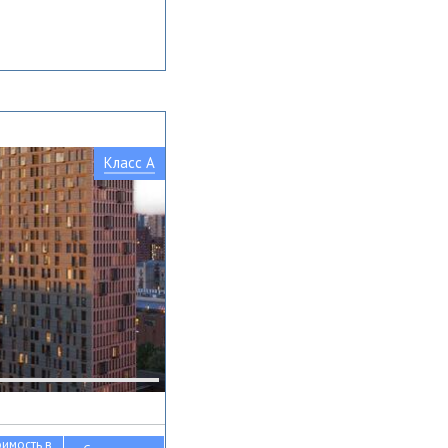
Класс A
оимость в