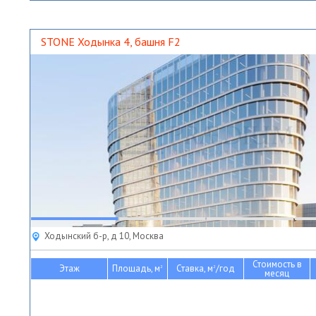
STONE Ходынка 4, башня F2
Ходынский б-р, д 10, Москва
Стоимость в
Этаж
Площадь, м
Ставка, м
/год
2
2
месяц