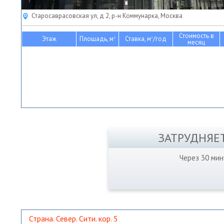
Старосаврасовская ул, д 2, р-н Коммунарка, Москва
Стоимость в
Этаж
Площадь, м
Ставка, м
/год
2
2
месяц
ЗАТРУДНЯЕ
Через 30 ми
Страна. Север. Сити. кор. 5