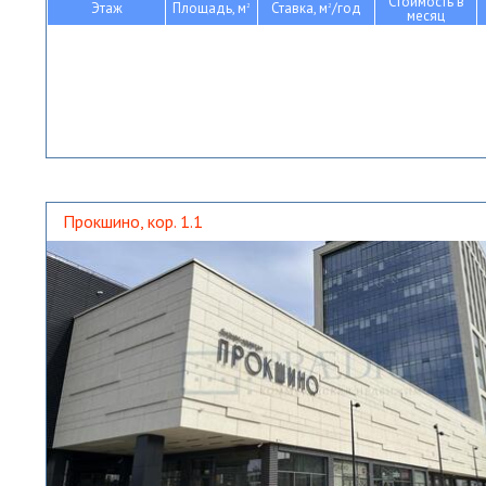
Стоимость в
Этаж
Площадь, м
Ставка, м
/год
2
2
месяц
Прокшино, кор. 1.1