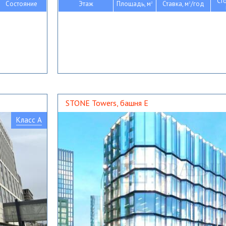
Ст
Состояние
Этаж
Площадь, м
Ставка, м
/год
2
2
STONE Towers, башня Е
Класс A