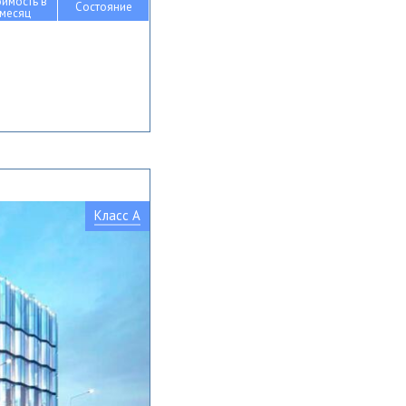
оимость в
Состояние
месяц
Класс A