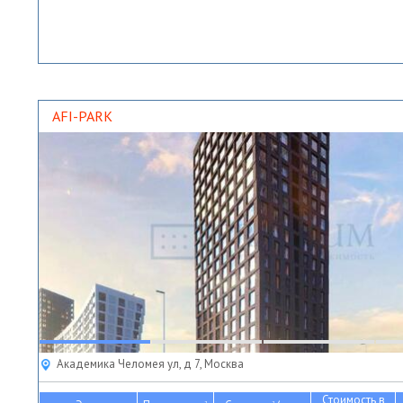
AFI-PARK
Академика Челомея ул, д 7, Москва
Стоимость в
2
2