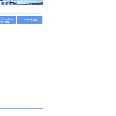
оимость в
Состояние
месяц