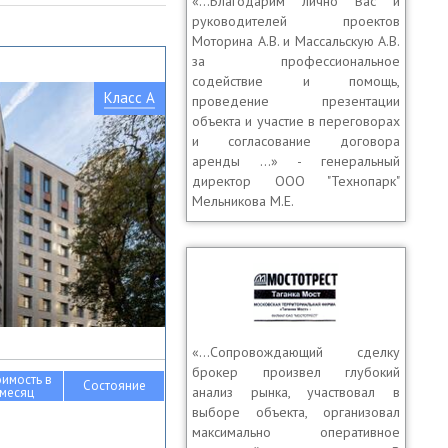
«…Благодарим лично Вас и
руководителей проектов
Моторина А.В. и Массальскую А.В.
за профессиональное
содействие и помощь,
Класс A
проведение презентации
объекта и участие в переговорах
и согласование договора
аренды …» - генеральный
директор OOO "Технопарк"
Мельникова М.Е.
«…Сопровождающий сделку
брокер произвел глубокий
оимость в
Состояние
анализ рынка, участвовал в
месяц
выборе объекта, организовал
максимально оперативное