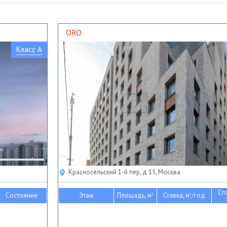
ORO
Класс A
Красносельский 1-й пер, д 15, Москва
Ст
Состояние
Этаж
Площадь, м
Ставка, м
/год
2
2