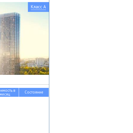
Класс A
оимость в
Состояние
месяц