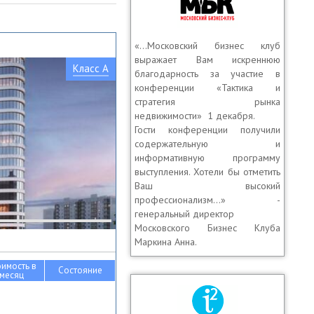
«…Московский бизнес клуб
выражает Вам искреннюю
Класс A
благодарность за участие в
конференции «Тактика и
стратегия рынка
недвижимости» 1 декабря.
Гости конференции получили
содержательную и
информативную программу
выступления. Хотели бы отметить
Ваш высокий
профессионализм…» -
генеральный директор
Московского Бизнес Клуба
Маркина Анна.
оимость в
Состояние
месяц