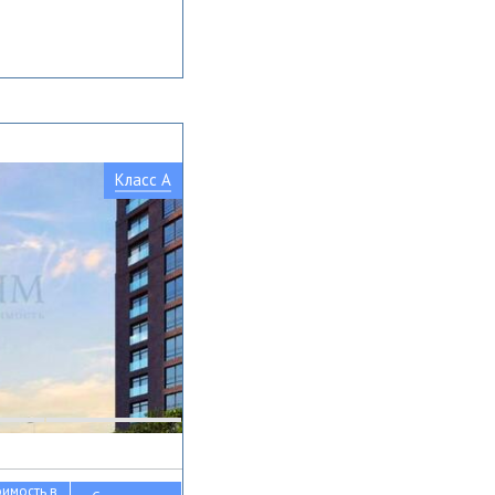
Класс A
оимость в