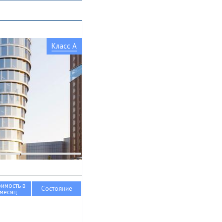
Класс A
оимость в
Состояние
месяц