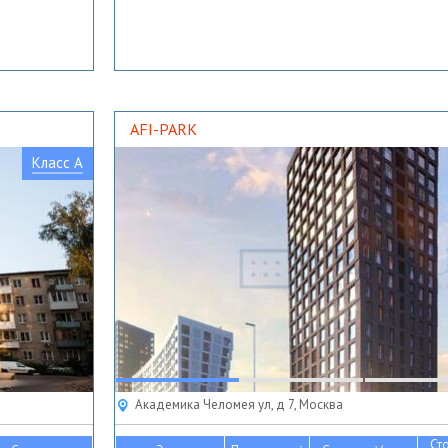
AFI-PARK
Класс A
Академика Челомея ул, д 7, Москва
Ст
2
2