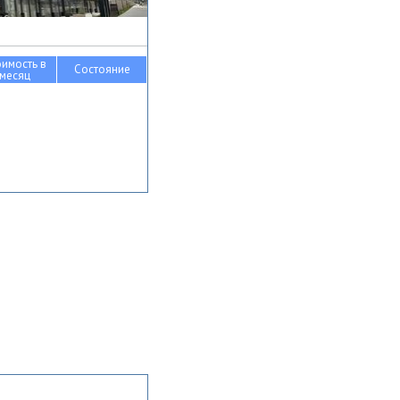
оимость в
Состояние
месяц