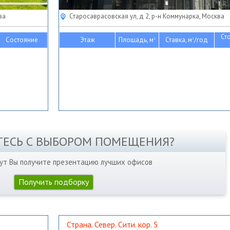
ва
Старосаврасовская ул, д 2, р-н Коммунарка, Москва
Ст
Состояние
Этаж
Площадь, м
Ставка, м
/год
2
2
ТЕСЬ С ВЫБОРОМ ПОМЕЩЕНИЯ?
нут Вы получите презентацию лучших офисов
Получить подборку
Страна. Север. Сити. кор. 5