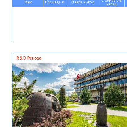
Стоимость в
Этаж
Площадь, м
Ставка, м
/год
2
2
месяц
R&D Ренова