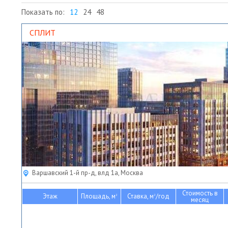
Показать по:
12
24
48
СПЛИТ
Варшавский 1-й пр-д, влд 1а, Москва
Стоимость в
Этаж
Площадь, м
Ставка, м
/год
2
2
месяц