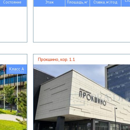
Ст
Состояние
Этаж
Площадь, м
Ставка, м
/год
2
2
Прокшино, кор. 1.1
Класс A