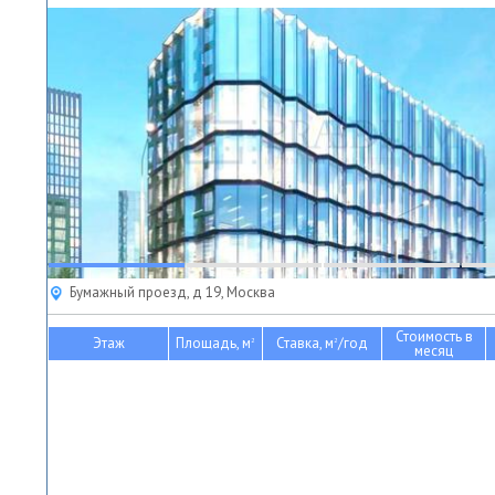
Бумажный проезд, д 19, Москва
Стоимость в
Этаж
Площадь, м
Ставка, м
/год
2
2
месяц