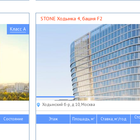
STONE Ходынка 4, башня F2
Класс A
Ходынский б-р, д 10, Москва
Ст
Состояние
Этаж
Площадь, м
Ставка, м
/год
2
2