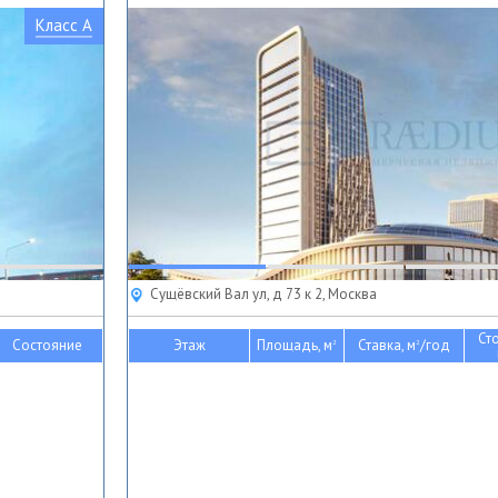
Класс A
Сущёвский Вал ул, д 73 к 2, Москва
Ст
Состояние
Этаж
Площадь, м
Ставка, м
/год
2
2