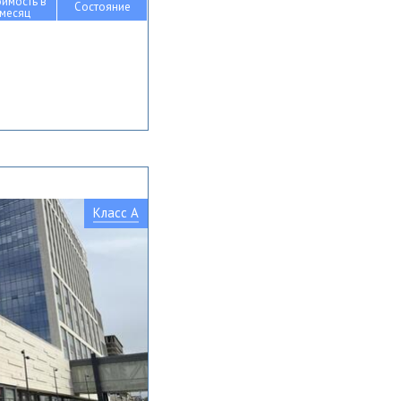
оимость в
Состояние
месяц
Класс A