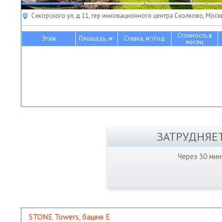
Сикорского ул, д 11, тер инновационного центра Сколково, Моск
Стоимость в
Этаж
Площадь, м
Ставка, м
/год
2
2
месяц
ЗАТРУДНЯЕ
Через 30 ми
STONE Towers, башня Е