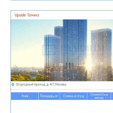
Upside Towers
Огородный проезд, д 4/7, Москва
Стоимость в
Этаж
Площадь, м
Ставка, м
/год
2
2
месяц