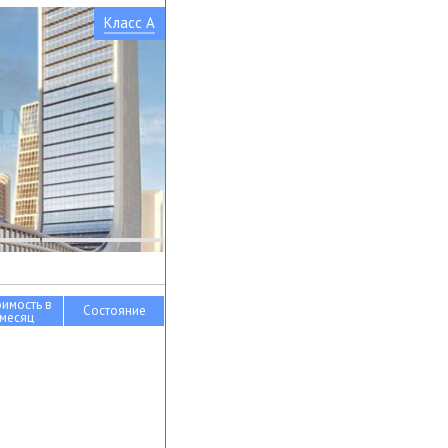
Класс A
оимость в
Состояние
месяц