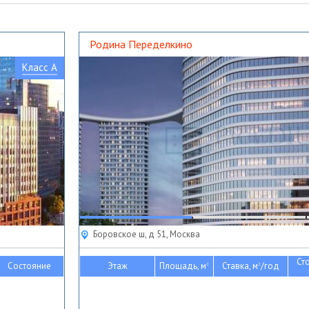
Родина Переделкино
Класс A
Боровское ш, д 51, Москва
Ст
Состояние
Этаж
Площадь, м
Ставка, м
/год
2
2