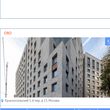
ORO
К
Красносельский 1-й пер, д 15, Москва