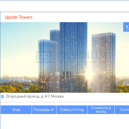
Upside Towers
К
Огородный проезд, д 4/7, Москва
Стоимость в
Этаж
Площадь, м
Ставка, м
/год
Сост
2
2
месяц