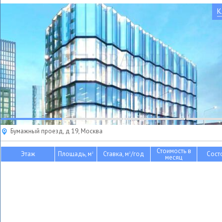
К
Бумажный проезд, д 19, Москва
Стоимость в
Этаж
Площадь, м
Ставка, м
/год
Сост
2
2
месяц