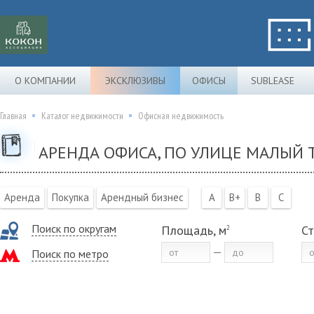
О КОМПАНИИ
ЭКСКЛЮЗИВЫ
ОФИСЫ
SUBLEASE
Главная
Каталог недвижимости
Офисная недвижимость
АРЕНДА ОФИСА, ПО УЛИЦЕ МАЛЫЙ 
Аренда
Покупка
Арендный бизнес
A
B+
B
C
Поиск по округам
Площадь, м
Ст
2
Поиск по метро