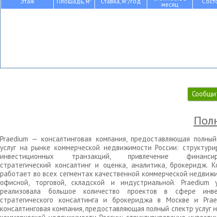
Этаж
Площадь, м
Ставка, м
/год
Сост
месяц
Сообщи
Полн
Praedium — консалтинговая компания, предоставляющая полный
услуг на рынке коммерческой недвижимости России: структури
инвестиционных транзакций, привлечение финансиро
стратегический консалтинг и оценка, аналитика, брокеридж. К
работает во всех сегментах качественной коммерческой недвижи
офисной, торговой, складской и индустриальной. Praedium 
реализовала большое количество проектов в сфере инве
стратегического консалтинга и брокериджа в Москве и Pra
консалтинговая компания, предоставляющая полный спектр услуг 