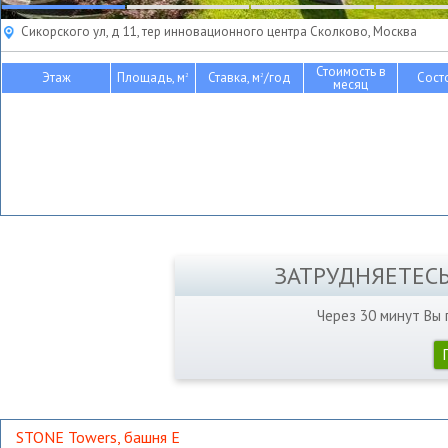
Сикорского ул, д 11, тер инновационного центра Сколково, Москва
Стоимость в
Этаж
Площадь, м
Ставка, м
/год
Сост
2
2
месяц
ЗАТРУДНЯЕТЕС
Через 30 минут Вы
STONE Towers, башня Е