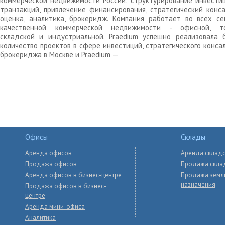
коммерческой недвижимости России: структурирование инвести
транзакций, привлечение финансирования, стратегический конса
оценка, аналитика, брокеридж. Компания работает во всех се
качественной коммерческой недвижимости - офисной, то
складской и индустриальной. Praedium успешно реализовала 
количество проектов в сфере инвестиций, стратегического конса
брокериджа в Москве и Praedium —
Офисы
Склады
Аренда офисов
Аренда склад
Продажа офисов
Продажа скла
Аренда офисов в бизнес-центре
Продажа земл
назначения
Продажа офисов в бизнес-
центре
Аренда мини-офиса
Аналитика