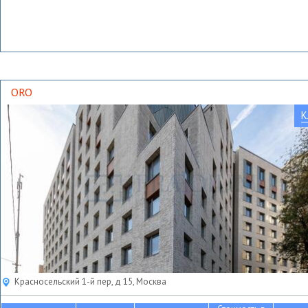
ORO
К
Красносельский 1-й пер, д 15, Москва