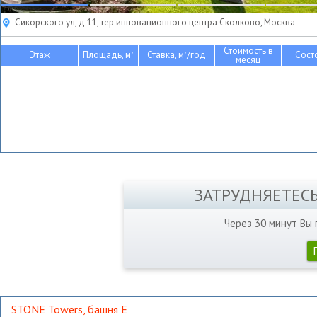
Сикорского ул, д 11, тер инновационного центра Сколково, Москва
Стоимость в
Этаж
Площадь, м
Ставка, м
/год
Сост
2
2
месяц
ЗАТРУДНЯЕТЕС
Через 30 минут Вы
STONE Towers, башня Е