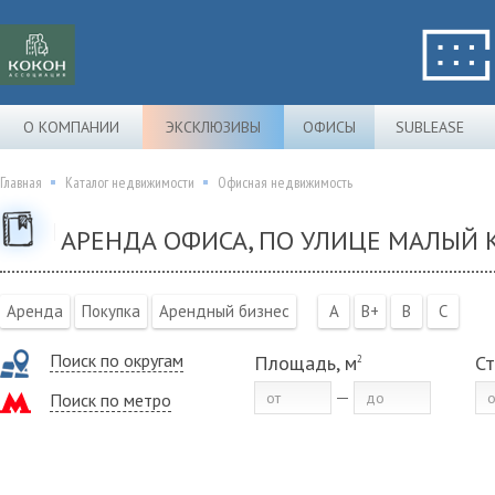
О КОМПАНИИ
ЭКСКЛЮЗИВЫ
ОФИСЫ
SUBLEASE
Главная
Каталог недвижимости
Офисная недвижимость
АРЕНДА ОФИСА, ПО УЛИЦЕ МАЛЫЙ
Аренда
Покупка
Арендный бизнес
A
B+
B
C
Поиск по округам
Площадь, м
Ст
2
Поиск по метро