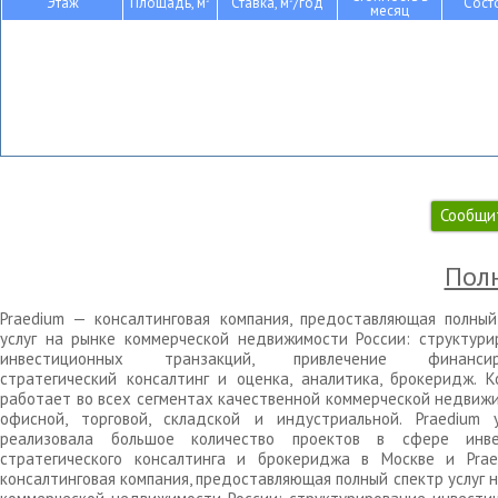
Этаж
Площадь, м
Ставка, м
/год
Сост
месяц
Сообщи
Полн
Praedium — консалтинговая компания, предоставляющая полный
услуг на рынке коммерческой недвижимости России: структури
инвестиционных транзакций, привлечение финансиро
стратегический консалтинг и оценка, аналитика, брокеридж. К
работает во всех сегментах качественной коммерческой недвижи
офисной, торговой, складской и индустриальной. Praedium 
реализовала большое количество проектов в сфере инве
стратегического консалтинга и брокериджа в Москве и Pra
консалтинговая компания, предоставляющая полный спектр услуг 