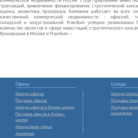
коммерческой недвижимости России: структурирование инвести
транзакций, привлечение финансирования, стратегический конса
оценка, аналитика, брокеридж. Компания работает во всех се
качественной коммерческой недвижимости - офисной, то
складской и индустриальной. Praedium успешно реализовала 
количество проектов в сфере инвестиций, стратегического конса
брокериджа в Москве и Praedium —
Офисы
Склады
Аренда офисов
Аренда склад
Продажа офисов
Продажа скла
Аренда офисов в бизнес-центре
Продажа земл
назначения
Продажа офисов в бизнес-
центре
Аренда мини-офиса
Аналитика