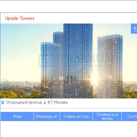
Upside Towers
К
Огородный проезд, д 4/7, Москва
Стоимость в
Этаж
Площадь, м
Ставка, м
/год
Сост
2
2
месяц