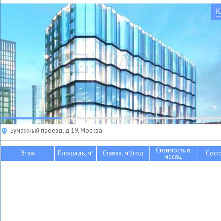
К
Бумажный проезд, д 19, Москва
Стоимость в
Этаж
Площадь, м
Ставка, м
/год
Сост
2
2
месяц