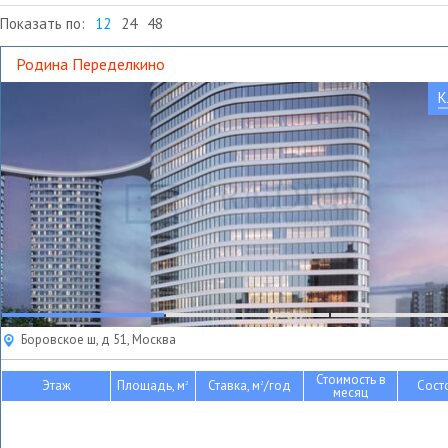
Показать по:
12
24
48
Родина Переделкино
К
Боровское ш, д 51, Москва
Стоимость в
Этаж
Площадь, м
Ставка, м
/год
Сост
2
2
месяц