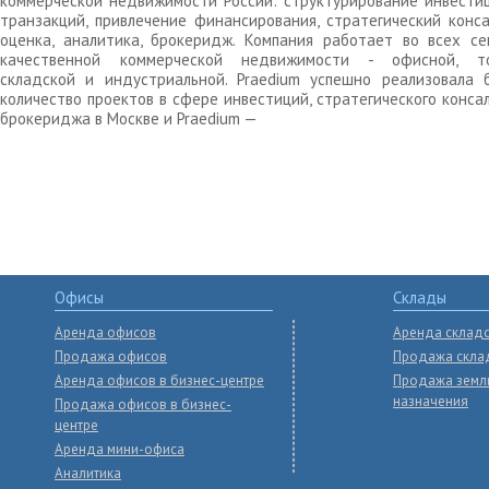
коммерческой недвижимости России: структурирование инвести
транзакций, привлечение финансирования, стратегический конса
оценка, аналитика, брокеридж. Компания работает во всех се
качественной коммерческой недвижимости - офисной, то
складской и индустриальной. Praedium успешно реализовала 
количество проектов в сфере инвестиций, стратегического конса
брокериджа в Москве и Praedium —
Офисы
Склады
Аренда офисов
Аренда склад
Продажа офисов
Продажа скла
Аренда офисов в бизнес-центре
Продажа земл
назначения
Продажа офисов в бизнес-
центре
Аренда мини-офиса
Аналитика