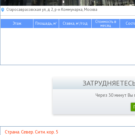
Старосаврасовская ул, д 2, р-н Коммунарка, Москва
Стоимость в
Этаж
Площадь, м
Ставка, м
/год
Сост
2
2
месяц
ЗАТРУДНЯЕТЕС
Через 30 минут Вы
Страна. Север. Сити. кор. 5