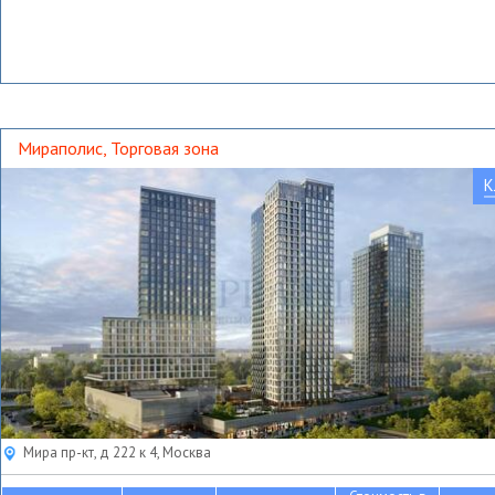
Мираполис, Торговая зона
К
Мира пр-кт, д 222 к 4, Москва