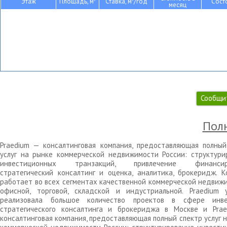
Этаж
Площадь, м
Ставка, м
/год
Сост
месяц
Сообщи
Полн
Praedium — консалтинговая компания, предоставляющая полный
услуг на рынке коммерческой недвижимости России: структури
инвестиционных транзакций, привлечение финансиро
стратегический консалтинг и оценка, аналитика, брокеридж. К
работает во всех сегментах качественной коммерческой недвижи
офисной, торговой, складской и индустриальной. Praedium 
реализовала большое количество проектов в сфере инве
стратегического консалтинга и брокериджа в Москве и Pra
консалтинговая компания, предоставляющая полный спектр услуг 