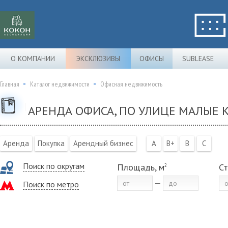
О КОМПАНИИ
ЭКСКЛЮЗИВЫ
ОФИСЫ
SUBLEASE
Главная
Каталог недвижимости
Офисная недвижимость
АРЕНДА ОФИСА, ПО УЛИЦЕ МАЛЫЕ 
Аренда
Покупка
Арендный бизнес
A
B+
B
C
Поиск по округам
Площадь, м
Ст
2
Поиск по метро