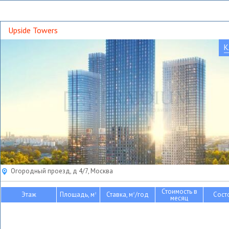
Upside Towers
К
Огородный проезд, д 4/7, Москва
Стоимость в
Этаж
Площадь, м
Ставка, м
/год
Сост
2
2
месяц