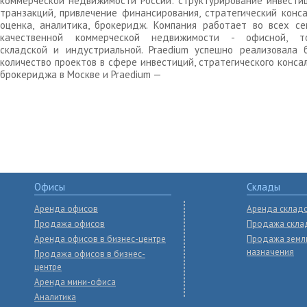
коммерческой недвижимости России: структурирование инвести
транзакций, привлечение финансирования, стратегический конса
оценка, аналитика, брокеридж. Компания работает во всех се
качественной коммерческой недвижимости - офисной, то
складской и индустриальной. Praedium успешно реализовала 
количество проектов в сфере инвестиций, стратегического конса
брокериджа в Москве и Praedium —
Офисы
Склады
Аренда офисов
Аренда склад
Продажа офисов
Продажа скла
Аренда офисов в бизнес-центре
Продажа земл
назначения
Продажа офисов в бизнес-
центре
Аренда мини-офиса
Аналитика