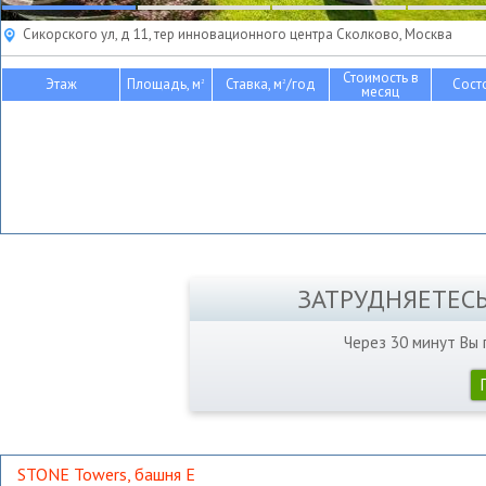
Сикорского ул, д 11, тер инновационного центра Сколково, Москва
Стоимость в
Этаж
Площадь, м
Ставка, м
/год
Сост
2
2
месяц
ЗАТРУДНЯЕТЕС
Через 30 минут Вы
STONE Towers, башня Е