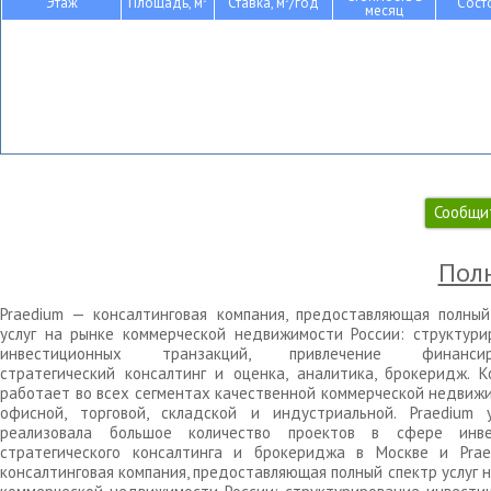
Этаж
Площадь, м
Ставка, м
/год
Сост
месяц
Сообщи
Полн
Praedium — консалтинговая компания, предоставляющая полный
услуг на рынке коммерческой недвижимости России: структури
инвестиционных транзакций, привлечение финансиро
стратегический консалтинг и оценка, аналитика, брокеридж. К
работает во всех сегментах качественной коммерческой недвижи
офисной, торговой, складской и индустриальной. Praedium 
реализовала большое количество проектов в сфере инве
стратегического консалтинга и брокериджа в Москве и Pra
консалтинговая компания, предоставляющая полный спектр услуг 