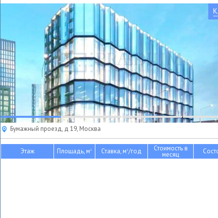
К
Бумажный проезд, д 19, Москва
Стоимость в
Этаж
Площадь, м
Ставка, м
/год
Сост
2
2
месяц