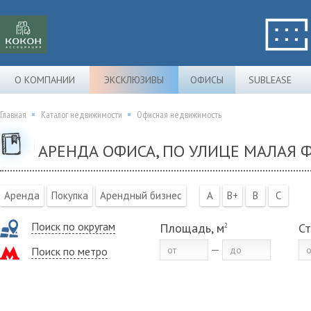
О КОМПАНИИ
ЭКСКЛЮЗИВЫ
ОФИСЫ
SUBLEASE
Главная
Каталог недвижимости
Офисная недвижимость
АРЕНДА ОФИСА, ПО УЛИЦЕ МАЛАЯ Ф
Аренда
Покупка
Арендный бизнес
A
B+
B
C
Поиск по округам
Площадь, м
Ст
2
Поиск по метро