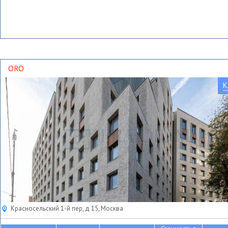
ORO
К
Красносельский 1-й пер, д 15, Москва