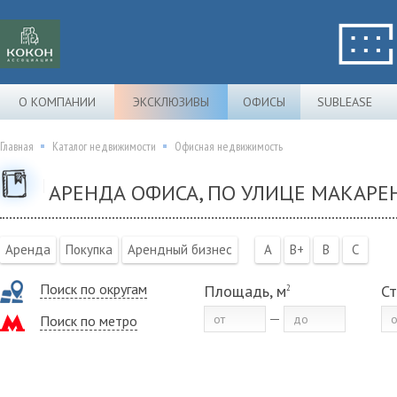
О КОМПАНИИ
ЭКСКЛЮЗИВЫ
ОФИСЫ
SUBLEASE
Главная
Каталог недвижимости
Офисная недвижимость
АРЕНДА ОФИСА, ПО УЛИЦЕ МАКАРЕН
Аренда
Покупка
Арендный бизнес
A
B+
B
C
Поиск по округам
Площадь, м
Ст
2
Поиск по метро