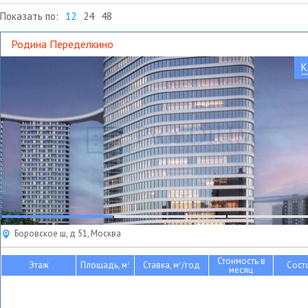
Показать по:
12
24
48
Родина Переделкино
К
Боровское ш, д 51, Москва
Стоимость в
Этаж
Площадь, м
Ставка, м
/год
Сост
2
2
месяц