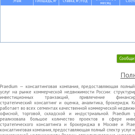
Этаж
Площадь, м
Ставка, м
/год
Сост
месяц
Сообщи
Полн
Praedium — консалтинговая компания, предоставляющая полный
услуг на рынке коммерческой недвижимости России: структури
инвестиционных транзакций, привлечение финансиро
стратегический консалтинг и оценка, аналитика, брокеридж. К
работает во всех сегментах качественной коммерческой недвижи
офисной, торговой, складской и индустриальной. Praedium 
реализовала большое количество проектов в сфере инве
стратегического консалтинга и брокериджа в Москве и Pra
консалтинговая компания, предоставляющая полный спектр услуг 