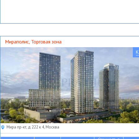
Мираполис, Торговая зона
К
Мира пр-кт, д 222 к 4, Москва