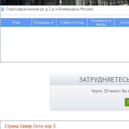
Старосаврасовская ул, д 2, р-н Коммунарка, Москва
Стоимость в
Этаж
Площадь, м
Ставка, м
/год
Сост
2
2
месяц
ЗАТРУДНЯЕТЕС
Через 30 минут Вы
Страна. Север. Сити. кор. 5