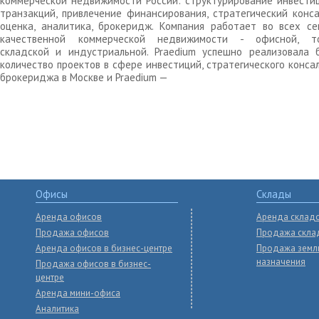
коммерческой недвижимости России: структурирование инвести
транзакций, привлечение финансирования, стратегический конса
оценка, аналитика, брокеридж. Компания работает во всех се
качественной коммерческой недвижимости - офисной, то
складской и индустриальной. Praedium успешно реализовала 
количество проектов в сфере инвестиций, стратегического конса
брокериджа в Москве и Praedium —
Офисы
Склады
Аренда офисов
Аренда склад
Продажа офисов
Продажа скла
Аренда офисов в бизнес-центре
Продажа земл
назначения
Продажа офисов в бизнес-
центре
Аренда мини-офиса
Аналитика