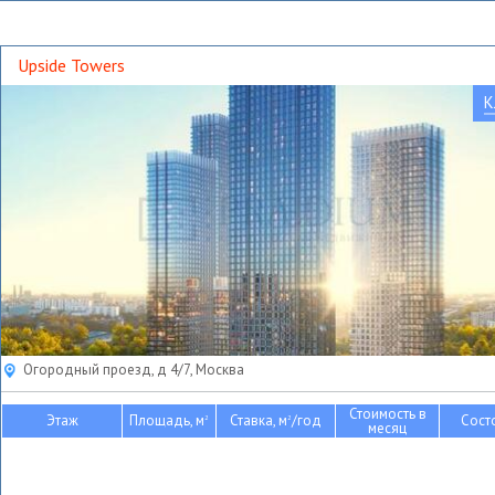
Upside Towers
К
Огородный проезд, д 4/7, Москва
Стоимость в
Этаж
Площадь, м
Ставка, м
/год
Сост
2
2
месяц