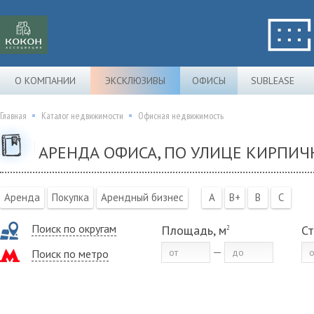
О КОМПАНИИ
ЭКСКЛЮЗИВЫ
ОФИСЫ
SUBLEASE
Главная
Каталог недвижимости
Офисная недвижимость
АРЕНДА ОФИСА, ПО УЛИЦЕ КИРПИЧ
Аренда
Покупка
Арендный бизнес
A
B+
B
C
Поиск по округам
Площадь, м
Ст
2
Поиск по метро