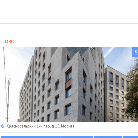
ORO
К
Красносельский 1-й пер, д 15, Москва