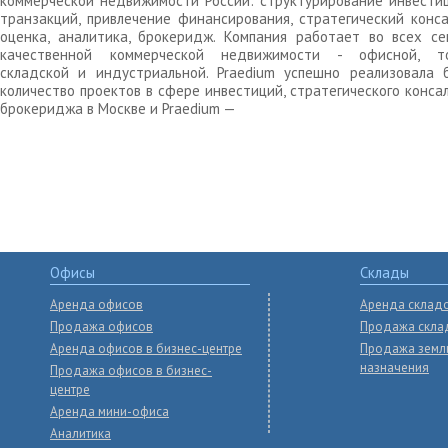
коммерческой недвижимости России: структурирование инвести
транзакций, привлечение финансирования, стратегический конса
оценка, аналитика, брокеридж. Компания работает во всех се
качественной коммерческой недвижимости - офисной, то
складской и индустриальной. Praedium успешно реализовала 
количество проектов в сфере инвестиций, стратегического конса
брокериджа в Москве и Praedium —
Офисы
Склады
Аренда офисов
Аренда склад
Продажа офисов
Продажа скла
Аренда офисов в бизнес-центре
Продажа земл
назначения
Продажа офисов в бизнес-
центре
Аренда мини-офиса
Аналитика