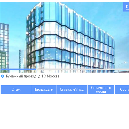
К
Бумажный проезд, д 19, Москва
Стоимость в
Этаж
Площадь, м
Ставка, м
/год
Сост
2
2
месяц