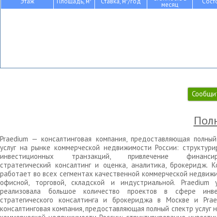
Этаж
Площадь, м
Ставка, м
/год
Сост
месяц
Сообщи
Полн
Praedium — консалтинговая компания, предоставляющая полный
услуг на рынке коммерческой недвижимости России: структури
инвестиционных транзакций, привлечение финансиро
стратегический консалтинг и оценка, аналитика, брокеридж. К
работает во всех сегментах качественной коммерческой недвижи
офисной, торговой, складской и индустриальной. Praedium 
реализовала большое количество проектов в сфере инве
стратегического консалтинга и брокериджа в Москве и Pra
консалтинговая компания, предоставляющая полный спектр услуг 