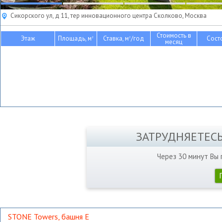
Сикорского ул, д 11, тер инновационного центра Сколково, Москва
Стоимость в
Этаж
Площадь, м
Ставка, м
/год
Сост
2
2
месяц
ЗАТРУДНЯЕТЕС
Через 30 минут Вы
STONE Towers, башня Е