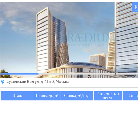
К
Сущёвский Вал ул, д 73 к 2, Москва
Стоимость в
Этаж
Площадь, м
Ставка, м
/год
Сост
2
2
месяц