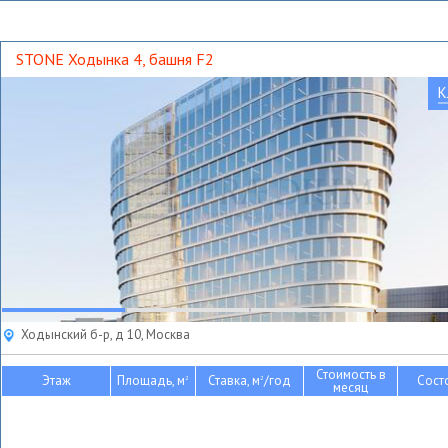
STONE Ходынка 4, башня F2
К
Ходынский б-р, д 10, Москва
Стоимость в
Этаж
Площадь, м
Ставка, м
/год
Сост
2
2
месяц