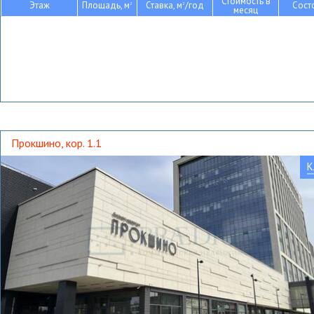
Стоимость в
Этаж
Площадь, м
Ставка, м
/год
Сост
2
2
месяц
Прокшино, кор. 1.1
К