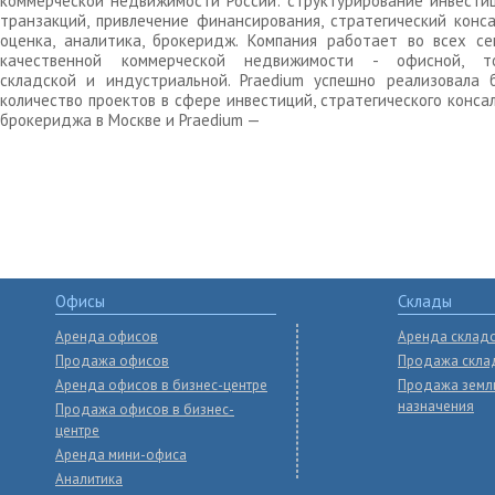
коммерческой недвижимости России: структурирование инвести
транзакций, привлечение финансирования, стратегический конса
оценка, аналитика, брокеридж. Компания работает во всех се
качественной коммерческой недвижимости - офисной, то
складской и индустриальной. Praedium успешно реализовала 
количество проектов в сфере инвестиций, стратегического конса
брокериджа в Москве и Praedium —
Офисы
Склады
Аренда офисов
Аренда склад
Продажа офисов
Продажа скла
Аренда офисов в бизнес-центре
Продажа земл
назначения
Продажа офисов в бизнес-
центре
Аренда мини-офиса
Аналитика