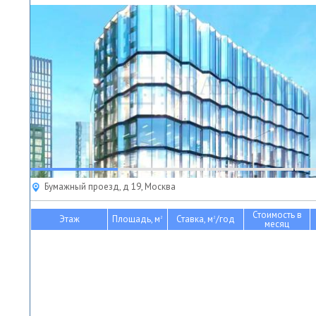
Бумажный проезд, д 19, Москва
Стоимость в
Этаж
Площадь, м
Ставка, м
/год
2
2
месяц