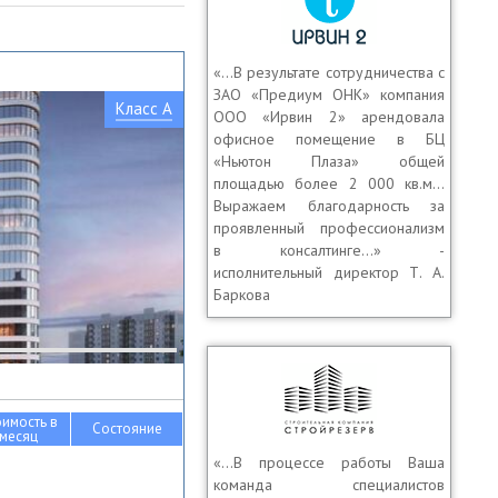
«…В результате сотрудничества с
ЗАО «Предиум ОНК» компания
Класс A
ООО «Ирвин 2» арендовала
офисное помещение в БЦ
«Ньютон Плаза» общей
площадью более 2 000 кв.м…
Выражаем благодарность за
проявленный профессионализм
в консалтинге…» -
исполнительный директор Т. А.
Баркова
оимость в
Состояние
месяц
«…В процессе работы Ваша
команда специалистов