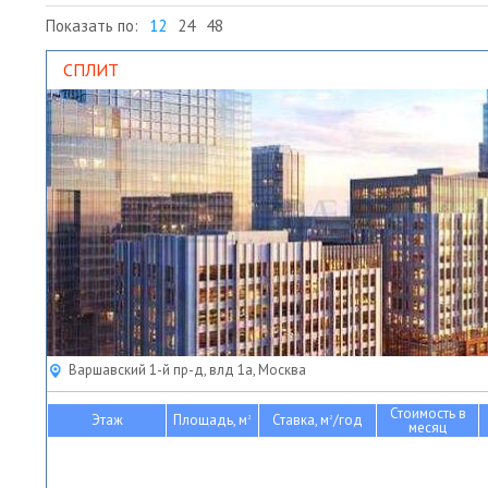
Показать по:
12
24
48
СПЛИТ
Варшавский 1-й пр-д, влд 1а, Москва
Стоимость в
Этаж
Площадь, м
Ставка, м
/год
2
2
месяц