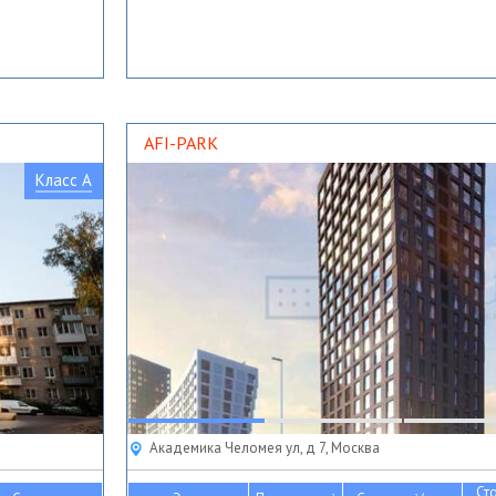
AFI-PARK
Класс A
Академика Челомея ул, д 7, Москва
Ст
2
2