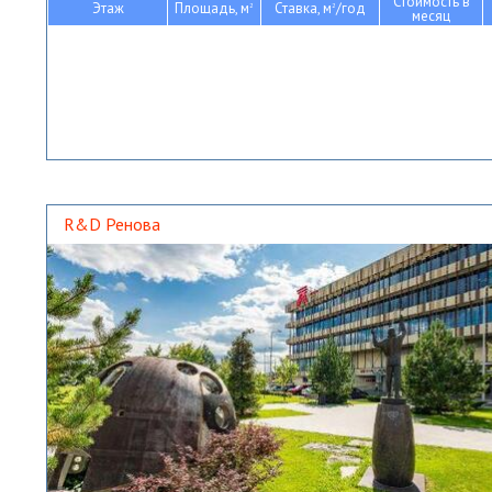
Стоимость в
Этаж
Площадь, м
Ставка, м
/год
2
2
месяц
R&D Ренова