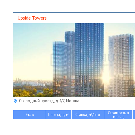
Upside Towers
Огородный проезд, д 4/7, Москва
Стоимость в
Этаж
Площадь, м
Ставка, м
/год
2
2
месяц