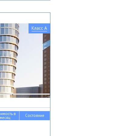
Класс A
оимость в
Состояние
месяц