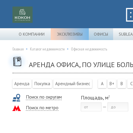
О КОМПАНИИ
ЭКСКЛЮЗИВЫ
ОФИСЫ
SUBLEA
Главная
Каталог недвижимости
Офисная недвижимость
АРЕНДА ОФИСА, ПО УЛИЦЕ БО
Аренда
Покупка
Арендный бизнес
A
B+
B
C
Поиск по округам
Площадь, м
2
Поиск по метро