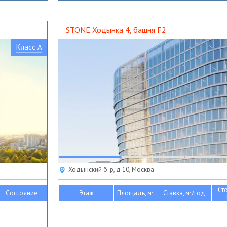
STONE Ходынка 4, башня F2
Класс A
Ходынский б-р, д 10, Москва
Ст
Состояние
Этаж
Площадь, м
Ставка, м
/год
2
2