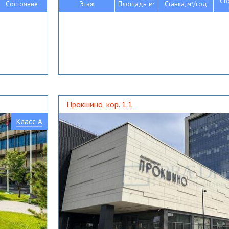
Ст
Состояние
Этаж
Площадь, м
Ставка, м
/год
2
2
Прокшино, кор. 1.1
Класс A