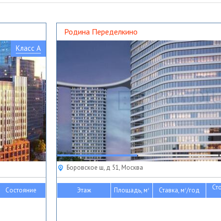
Родина Переделкино
Класс A
Боровское ш, д 51, Москва
Ст
Состояние
Этаж
Площадь, м
Ставка, м
/год
2
2