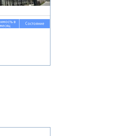
оимость в
Состояние
месяц