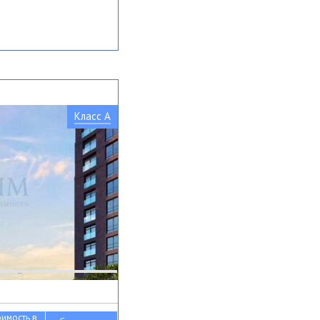
Класс A
оимость в