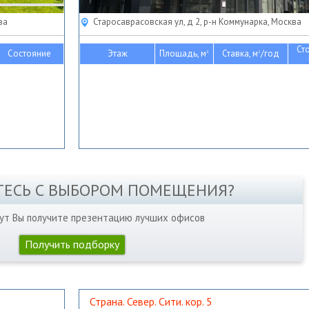
ва
Старосаврасовская ул, д 2, р-н Коммунарка, Москва
Ст
Состояние
Этаж
Площадь, м
Ставка, м
/год
2
2
ТЕСЬ С ВЫБОРОМ ПОМЕЩЕНИЯ?
нут Вы получите презентацию лучших офисов
Получить подборку
Страна. Север. Сити. кор. 5