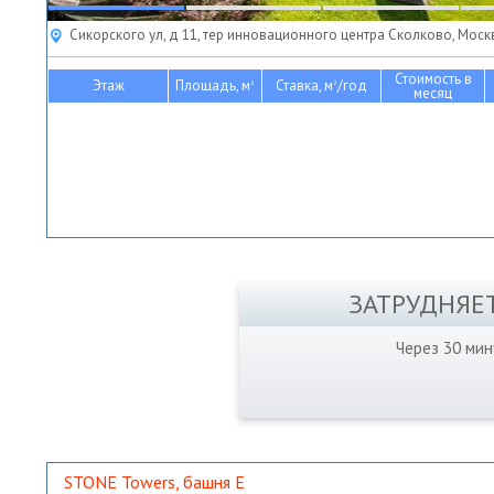
Сикорского ул, д 11, тер инновационного центра Сколково, Моск
Стоимость в
Этаж
Площадь, м
Ставка, м
/год
2
2
месяц
ЗАТРУДНЯЕ
Через 30 ми
STONE Towers, башня Е