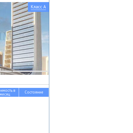
Класс A
оимость в
Состояние
месяц