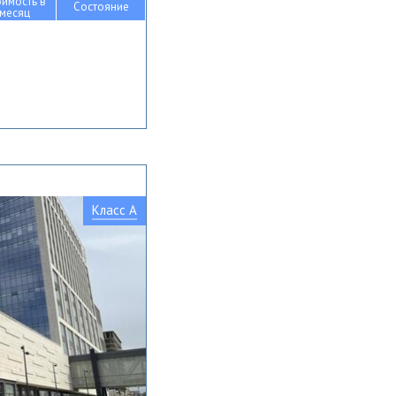
оимость в
Состояние
месяц
Класс A