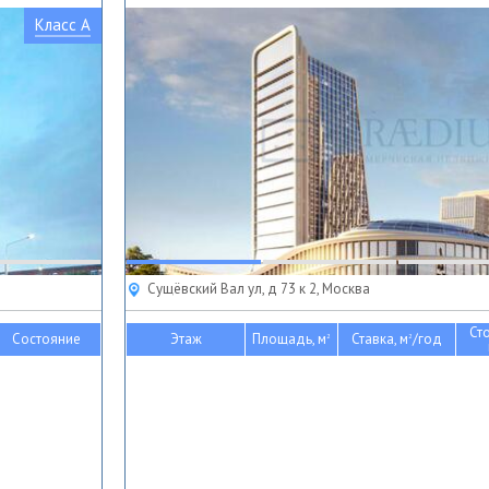
Класс A
Сущёвский Вал ул, д 73 к 2, Москва
Ст
Состояние
Этаж
Площадь, м
Ставка, м
/год
2
2