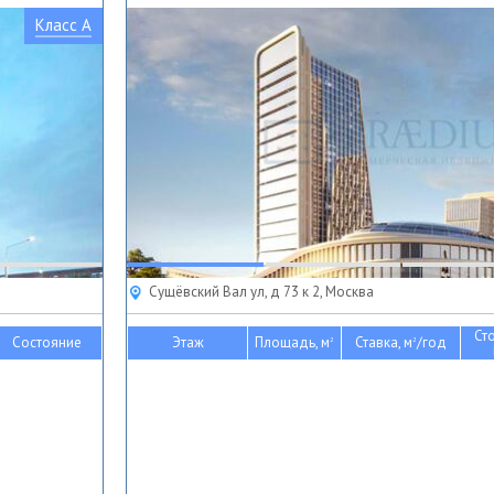
Класс A
Сущёвский Вал ул, д 73 к 2, Москва
Ст
Состояние
Этаж
Площадь, м
Ставка, м
/год
2
2