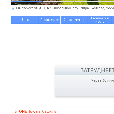
Сикорского ул, д 11, тер инновационного центра Сколково, Моск
Стоимость в
Этаж
Площадь, м
Ставка, м
/год
2
2
месяц
ЗАТРУДНЯЕ
Через 30 ми
STONE Towers, башня Е