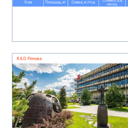
Стоимость в
Этаж
Площадь, м
Ставка, м
/год
2
2
месяц
R&D Ренова