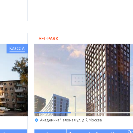
AFI-PARK
Класс A
Академика Челомея ул, д 7, Москва
Ст
2
2