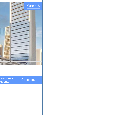
Класс A
оимость в
Состояние
месяц