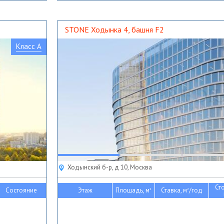
STONE Ходынка 4, башня F2
Класс A
Ходынский б-р, д 10, Москва
Ст
Состояние
Этаж
Площадь, м
Ставка, м
/год
2
2