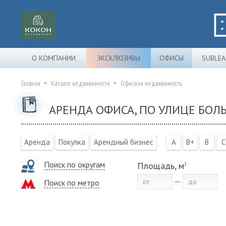
О КОМПАНИИ
ЭКСКЛЮЗИВЫ
ОФИСЫ
SUBLEA
Главная
Каталог недвижимости
Офисная недвижимость
АРЕНДА ОФИСА, ПО УЛИЦЕ БО
Аренда
Покупка
Арендный бизнес
A
B+
B
C
Поиск по округам
Площадь, м
2
Поиск по метро