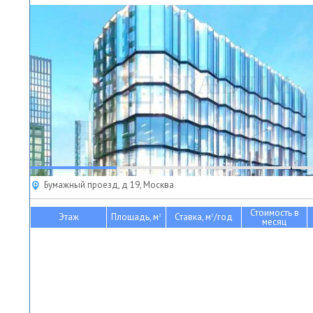
Бумажный проезд, д 19, Москва
Стоимость в
Этаж
Площадь, м
Ставка, м
/год
2
2
месяц