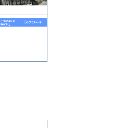
оимость в
Состояние
месяц