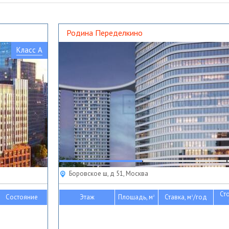
Родина Переделкино
Класс A
Боровское ш, д 51, Москва
Ст
Состояние
Этаж
Площадь, м
Ставка, м
/год
2
2