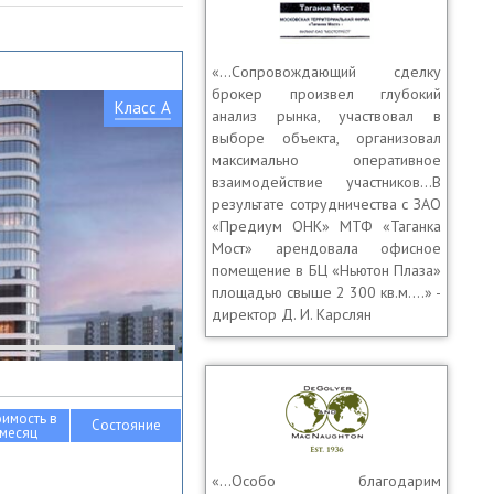
«…Сопровождающий сделку
брокер произвел глубокий
Класс A
анализ рынка, участвовал в
выборе объекта, организовал
максимально оперативное
взаимодействие участников…В
результате сотрудничества с ЗАО
«Предиум ОНК» МТФ «Таганка
Мост» арендовала офисное
помещение в БЦ «Ньютон Плаза»
площадью свыше 2 300 кв.м.…» -
директор Д. И. Карслян
оимость в
Состояние
месяц
«…Особо благодарим