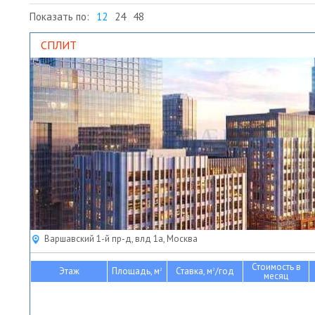
Показать по:
12
24
48
СПЛИТ
Варшавский 1-й пр-д, влд 1а, Москва
Стоимость в
Этаж
Площадь, м
Ставка, м
/год
2
2
месяц