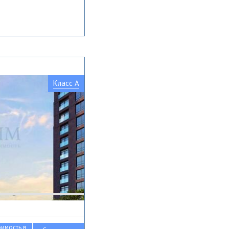
Класс A
оимость в