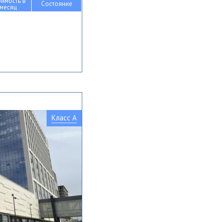
оимость в
Состояние
месяц
Класс A