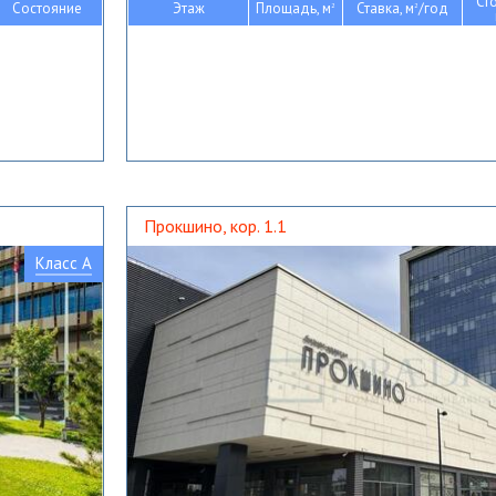
Ст
Состояние
Этаж
Площадь, м
Ставка, м
/год
2
2
Прокшино, кор. 1.1
Класс A