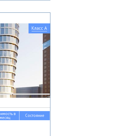
Класс A
оимость в
Состояние
месяц