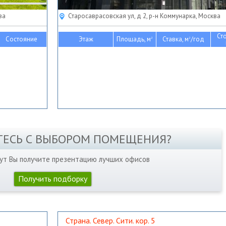
ва
Старосаврасовская ул, д 2, р-н Коммунарка, Москва
Ст
Состояние
Этаж
Площадь, м
Ставка, м
/год
2
2
ТЕСЬ С ВЫБОРОМ ПОМЕЩЕНИЯ?
нут Вы получите презентацию лучших офисов
Получить подборку
Страна. Север. Сити. кор. 5