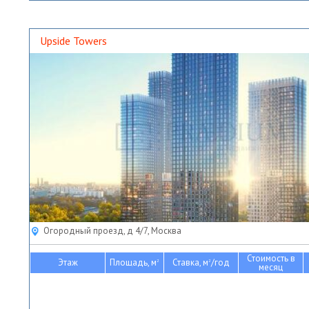
Upside Towers
Огородный проезд, д 4/7, Москва
Стоимость в
Этаж
Площадь, м
Ставка, м
/год
2
2
месяц