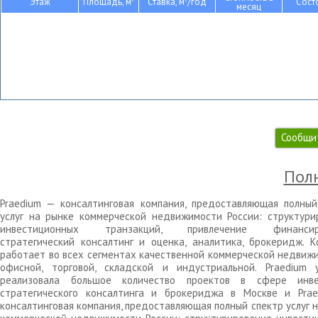
Этаж
Площадь, м
Ставка, м
/год
Сост
месяц
Сообщи
Полн
Praedium — консалтинговая компания, предоставляющая полный
услуг на рынке коммерческой недвижимости России: структури
инвестиционных транзакций, привлечение финансиро
стратегический консалтинг и оценка, аналитика, брокеридж. К
работает во всех сегментах качественной коммерческой недвижи
офисной, торговой, складской и индустриальной. Praedium 
реализовала большое количество проектов в сфере инве
стратегического консалтинга и брокериджа в Москве и Pra
консалтинговая компания, предоставляющая полный спектр услуг 