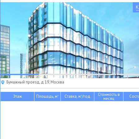
К
Бумажный проезд, д 19, Москва
Стоимость в
Этаж
Площадь, м
Ставка, м
/год
Сост
2
2
месяц