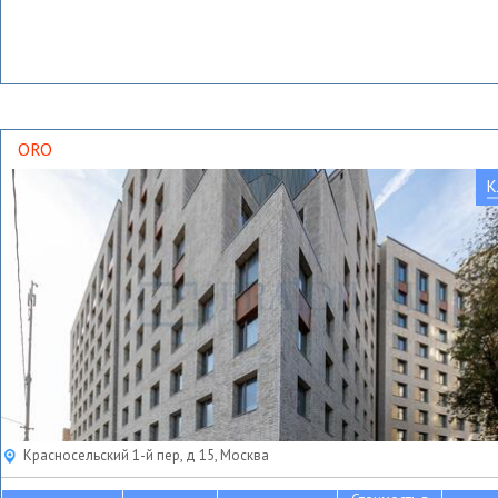
ORO
К
Красносельский 1-й пер, д 15, Москва