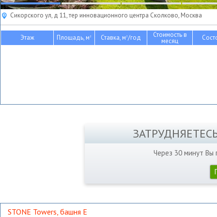
Сикорского ул, д 11, тер инновационного центра Сколково, Москва
Стоимость в
Этаж
Площадь, м
Ставка, м
/год
Сост
2
2
месяц
ЗАТРУДНЯЕТЕС
Через 30 минут Вы
STONE Towers, башня Е