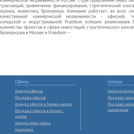
коммерческой недвижимости России: структурирование инвести
транзакций, привлечение финансирования, стратегический конса
оценка, аналитика, брокеридж. Компания работает во всех се
качественной коммерческой недвижимости - офисной, то
складской и индустриальной. Praedium успешно реализовала 
количество проектов в сфере инвестиций, стратегического конса
брокериджа в Москве и Praedium —
Офисы
Склады
Аренда офисов
Аренда склад
Продажа офисов
Продажа скла
Аренда офисов в бизнес-центре
Продажа земл
назначения
Продажа офисов в бизнес-
центре
Аренда мини-офиса
Аналитика