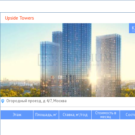
Upside Towers
К
Огородный проезд, д 4/7, Москва
Стоимость в
Этаж
Площадь, м
Ставка, м
/год
Сост
2
2
месяц