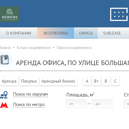
О КОМПАНИИ
ЭКСКЛЮЗИВЫ
ОФИСЫ
SUBLEASE
Главная
Каталог недвижимости
Офисная недвижимость
АРЕНДА ОФИСА, ПО УЛИЦЕ БОЛЬША
Аренда
Покупка
Арендный бизнес
A
B+
B
C
Поиск по округам
Площадь, м
Ст
2
Поиск по метро