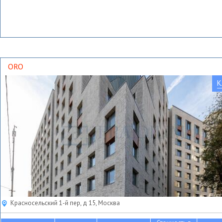
ORO
К
Красносельский 1-й пер, д 15, Москва