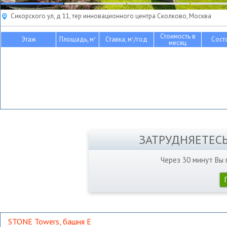
Сикорского ул, д 11, тер инновационного центра Сколково, Москва
Стоимость в
Этаж
Площадь, м
Ставка, м
/год
Сост
2
2
месяц
ЗАТРУДНЯЕТЕС
Через 30 минут Вы
STONE Towers, башня Е