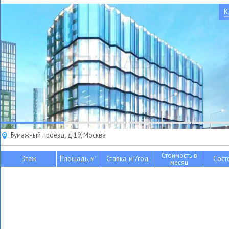
К
Бумажный проезд, д 19, Москва
Стоимость в
Этаж
Площадь, м
Ставка, м
/год
Сост
2
2
месяц