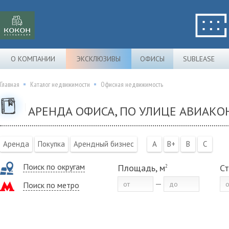
О КОМПАНИИ
ЭКСКЛЮЗИВЫ
ОФИСЫ
SUBLEASE
Главная
Каталог недвижимости
Офисная недвижимость
АРЕНДА ОФИСА, ПО УЛИЦЕ АВИАКО
Аренда
Покупка
Арендный бизнес
A
B+
B
C
Поиск по округам
Площадь, м
Ст
2
Поиск по метро