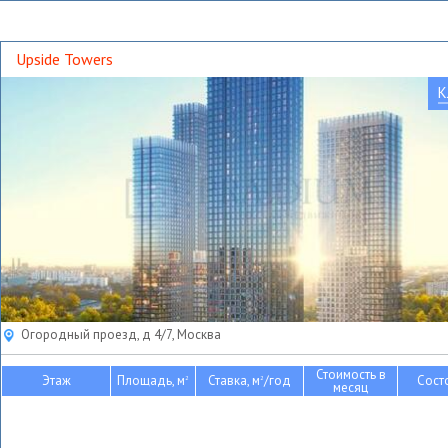
Upside Towers
К
Огородный проезд, д 4/7, Москва
Стоимость в
Этаж
Площадь, м
Ставка, м
/год
Сост
2
2
месяц