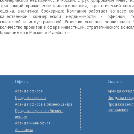
коммерческой недвижимости России: структурирование инвести
транзакций, привлечение финансирования, стратегический конса
оценка, аналитика, брокеридж. Компания работает во всех се
качественной коммерческой недвижимости - офисной, то
складской и индустриальной. Praedium успешно реализовала 
количество проектов в сфере инвестиций, стратегического конса
брокериджа в Москве и Praedium —
Офисы
Склады
Аренда офисов
Аренда склад
Продажа офисов
Продажа скла
Аренда офисов в бизнес-центре
Продажа земл
назначения
Продажа офисов в бизнес-
центре
Аренда мини-офиса
Аналитика