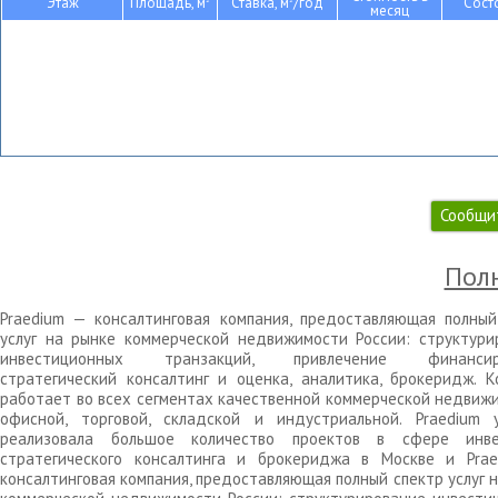
Этаж
Площадь, м
Ставка, м
/год
Сост
месяц
Сообщи
Полн
Praedium — консалтинговая компания, предоставляющая полный
услуг на рынке коммерческой недвижимости России: структури
инвестиционных транзакций, привлечение финансиро
стратегический консалтинг и оценка, аналитика, брокеридж. К
работает во всех сегментах качественной коммерческой недвижи
офисной, торговой, складской и индустриальной. Praedium 
реализовала большое количество проектов в сфере инве
стратегического консалтинга и брокериджа в Москве и Pra
консалтинговая компания, предоставляющая полный спектр услуг 