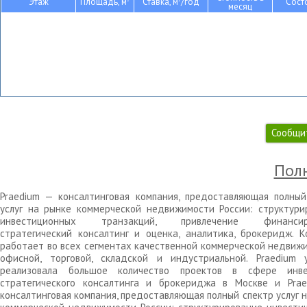
Этаж
Площадь, м
Ставка, м
/год
Сост
месяц
Сообщи
Полн
Praedium — консалтинговая компания, предоставляющая полный
услуг на рынке коммерческой недвижимости России: структури
инвестиционных транзакций, привлечение финансиро
стратегический консалтинг и оценка, аналитика, брокеридж. К
работает во всех сегментах качественной коммерческой недвижи
офисной, торговой, складской и индустриальной. Praedium 
реализовала большое количество проектов в сфере инве
стратегического консалтинга и брокериджа в Москве и Pra
консалтинговая компания, предоставляющая полный спектр услуг 