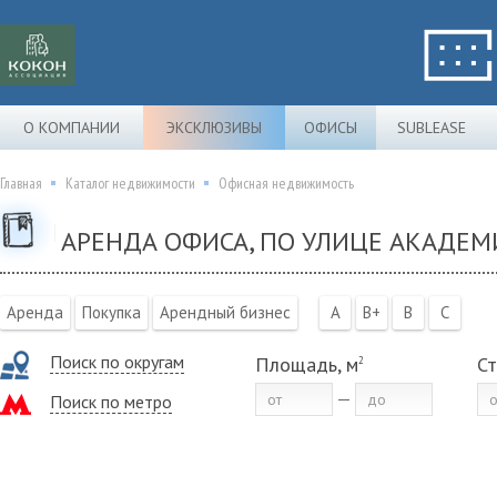
О КОМПАНИИ
ЭКСКЛЮЗИВЫ
ОФИСЫ
SUBLEASE
Главная
Каталог недвижимости
Офисная недвижимость
АРЕНДА ОФИСА, ПО УЛИЦЕ АКАДЕМ
Аренда
Покупка
Арендный бизнес
A
B+
B
C
Поиск по округам
Площадь, м
Ст
2
Поиск по метро