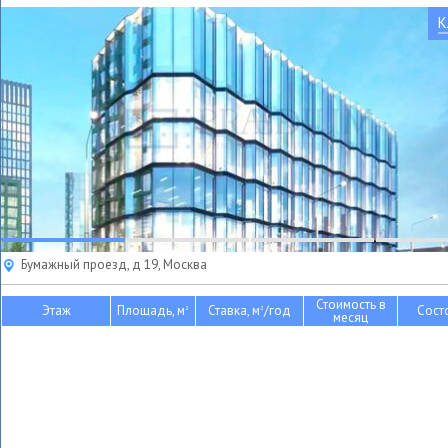
К
Бумажный проезд, д 19, Москва
Стоимость в
Этаж
Площадь, м
Ставка, м
/год
Сост
2
2
месяц