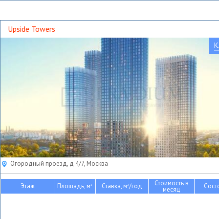
Upside Towers
К
Огородный проезд, д 4/7, Москва
Стоимость в
Этаж
Площадь, м
Ставка, м
/год
Сост
2
2
месяц