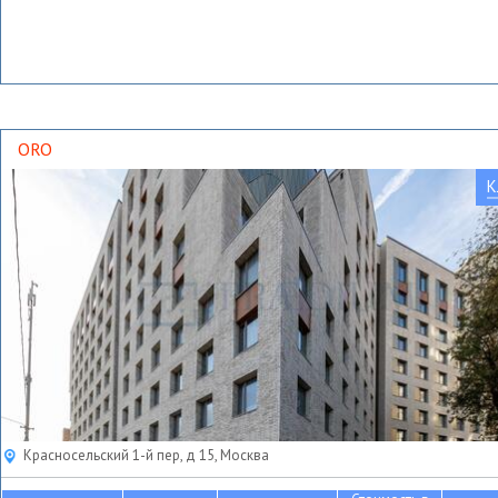
ORO
К
Красносельский 1-й пер, д 15, Москва