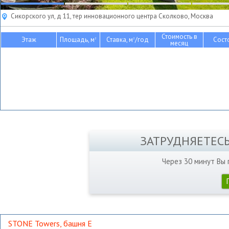
Сикорского ул, д 11, тер инновационного центра Сколково, Москва
Стоимость в
Этаж
Площадь, м
Ставка, м
/год
Сост
2
2
месяц
ЗАТРУДНЯЕТЕС
Через 30 минут Вы
STONE Towers, башня Е