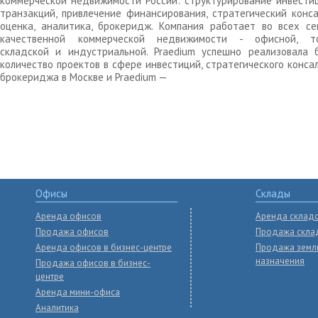
коммерческой недвижимости России: структурирование инвести
транзакций, привлечение финансирования, стратегический конса
оценка, аналитика, брокеридж. Компания работает во всех се
качественной коммерческой недвижимости - офисной, то
складской и индустриальной. Praedium успешно реализовала 
количество проектов в сфере инвестиций, стратегического конса
брокериджа в Москве и Praedium —
Офисы
Склады
Аренда офисов
Аренда склад
Продажа офисов
Продажа скла
Аренда офисов в бизнес-центре
Продажа земл
назначения
Продажа офисов в бизнес-
центре
Аренда мини-офиса
Аналитика