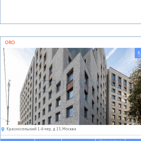
ORO
К
Красносельский 1-й пер, д 15, Москва