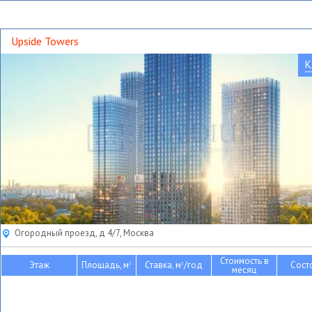
Upside Towers
К
Огородный проезд, д 4/7, Москва
Стоимость в
Этаж
Площадь, м
Ставка, м
/год
Сост
2
2
месяц