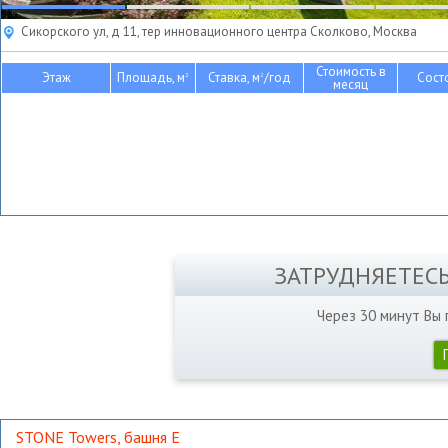
Сикорского ул, д 11, тер инновационного центра Сколково, Москва
Стоимость в
Этаж
Площадь, м
Ставка, м
/год
Сост
2
2
месяц
ЗАТРУДНЯЕТЕС
Через 30 минут Вы
STONE Towers, башня Е