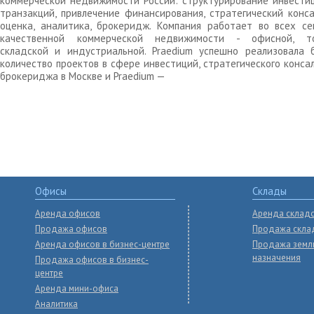
коммерческой недвижимости России: структурирование инвести
транзакций, привлечение финансирования, стратегический конса
оценка, аналитика, брокеридж. Компания работает во всех се
качественной коммерческой недвижимости - офисной, то
складской и индустриальной. Praedium успешно реализовала 
количество проектов в сфере инвестиций, стратегического конса
брокериджа в Москве и Praedium —
Офисы
Склады
Аренда офисов
Аренда склад
Продажа офисов
Продажа скла
Аренда офисов в бизнес-центре
Продажа земл
назначения
Продажа офисов в бизнес-
центре
Аренда мини-офиса
Аналитика