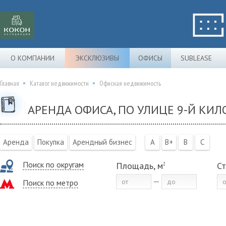
О КОМПАНИИ
ЭКСКЛЮЗИВЫ
ОФИСЫ
SUBLEASE
Главная
Каталог недвижимости
Офисная недвижимость
АРЕНДА ОФИСА, ПО УЛИЦЕ 9-Й КИЛ
Аренда
Покупка
Арендный бизнес
A
B+
B
C
Поиск по округам
Площадь, м
Ст
2
Поиск по метро