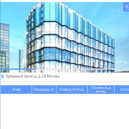
К
Бумажный проезд, д 19, Москва
Стоимость в
Этаж
Площадь, м
Ставка, м
/год
Сост
2
2
месяц