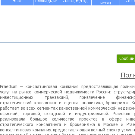
Этаж
Площадь, м
Ставка, м
/год
Сост
месяц
Сообщи
Полн
Praedium — консалтинговая компания, предоставляющая полный
услуг на рынке коммерческой недвижимости России: структури
инвестиционных транзакций, привлечение финансиро
стратегический консалтинг и оценка, аналитика, брокеридж. К
работает во всех сегментах качественной коммерческой недвижи
офисной, торговой, складской и индустриальной. Praedium 
реализовала большое количество проектов в сфере инве
стратегического консалтинга и брокериджа в Москве и Pra
консалтинговая компания, предоставляющая полный спектр услуг 