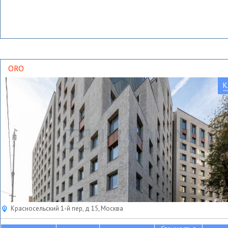
ORO
К
Красносельский 1-й пер, д 15, Москва