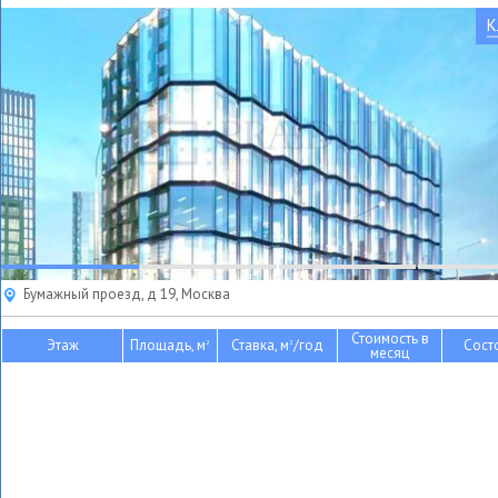
К
Бумажный проезд, д 19, Москва
Стоимость в
Этаж
Площадь, м
Ставка, м
/год
Сост
2
2
месяц