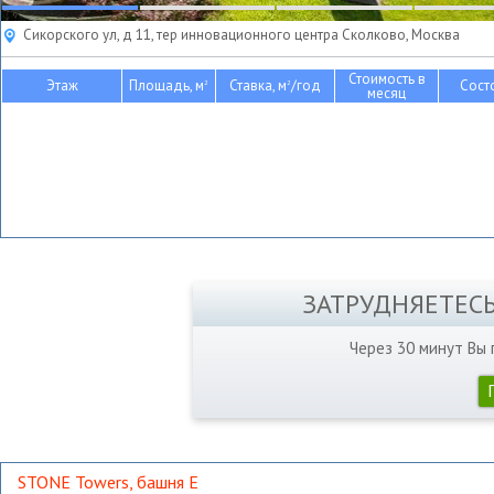
Сикорского ул, д 11, тер инновационного центра Сколково, Москва
Стоимость в
Этаж
Площадь, м
Ставка, м
/год
Сост
2
2
месяц
ЗАТРУДНЯЕТЕС
Через 30 минут Вы
STONE Towers, башня Е