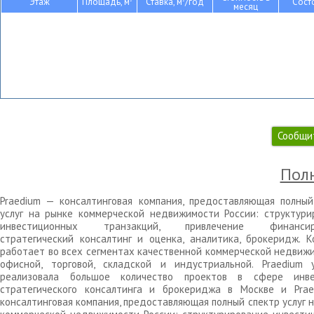
Этаж
Площадь, м
Ставка, м
/год
Сост
месяц
Сообщи
Полн
Praedium — консалтинговая компания, предоставляющая полный
услуг на рынке коммерческой недвижимости России: структури
инвестиционных транзакций, привлечение финансиро
стратегический консалтинг и оценка, аналитика, брокеридж. К
работает во всех сегментах качественной коммерческой недвижи
офисной, торговой, складской и индустриальной. Praedium 
реализовала большое количество проектов в сфере инве
стратегического консалтинга и брокериджа в Москве и Pra
консалтинговая компания, предоставляющая полный спектр услуг 