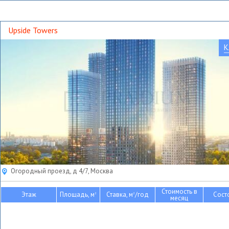
Upside Towers
К
Огородный проезд, д 4/7, Москва
Стоимость в
Этаж
Площадь, м
Ставка, м
/год
Сост
2
2
месяц