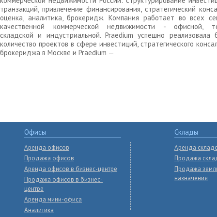
коммерческой недвижимости России: структурирование инвести
транзакций, привлечение финансирования, стратегический конса
оценка, аналитика, брокеридж. Компания работает во всех се
качественной коммерческой недвижимости - офисной, то
складской и индустриальной. Praedium успешно реализовала 
количество проектов в сфере инвестиций, стратегического конса
брокериджа в Москве и Praedium —
Офисы
Склады
Аренда офисов
Аренда склад
Продажа офисов
Продажа скла
Аренда офисов в бизнес-центре
Продажа земл
назначения
Продажа офисов в бизнес-
центре
Аренда мини-офиса
Аналитика