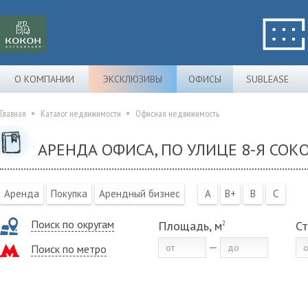
О КОМПАНИИ
ЭКСКЛЮЗИВЫ
ОФИСЫ
SUBLEASE
Главная
Каталог недвижимости
Офисная недвижимость
АРЕНДА ОФИСА, ПО УЛИЦЕ 8-Я СОК
Аренда
Покупка
Арендный бизнес
A
B+
B
C
Поиск по округам
Площадь, м
Ст
2
Поиск по метро